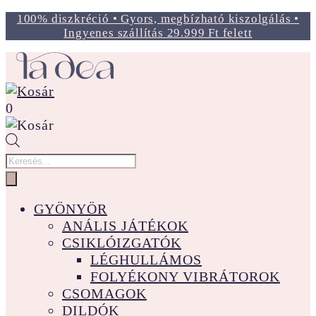
100% diszkréció • Gyors, megbízható kiszolgálás •
Ingyenes szállítás 29.999 Ft felett
0
Products
search
GYÖNYÖR
ANÁLIS JÁTÉKOK
CSIKLÓIZGATÓK
LÉGHULLÁMOS
FOLYÉKONY VIBRÁTOROK
CSOMAGOK
DILDÓK