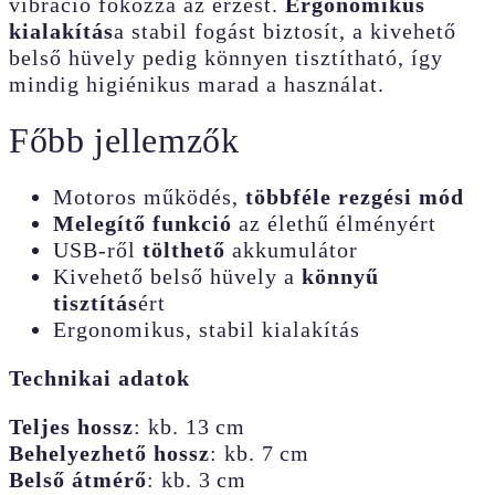
vibráció fokozza az érzést.
Ergonomikus
kialakítás
a stabil fogást biztosít, a kivehető
belső hüvely pedig könnyen tisztítható, így
mindig higiénikus marad a használat.
Főbb jellemzők
Motoros működés,
többféle rezgési mód
Melegítő funkció
az élethű élményért
USB-ről
tölthető
akkumulátor
Kivehető belső hüvely a
könnyű
tisztítás
ért
Ergonomikus, stabil kialakítás
Technikai adatok
Teljes hossz
: kb. 13 cm
Behelyezhető hossz
: kb. 7 cm
Belső átmérő
: kb. 3 cm