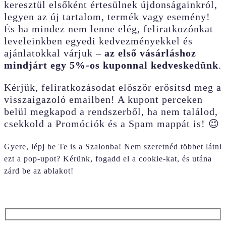
keresztül elsőként értesülnek újdonságainkról,
legyen az új tartalom, termék vagy esemény!
És ha mindez nem lenne elég, feliratkozónkat
leveleinkben egyedi kedvezményekkel és
ajánlatokkal várjuk –
az első vásárláshoz
mindjárt egy 5%-os kuponnal kedveskedünk
.
Kérjük, feliratkozásodat először erősítsd meg a
visszaigazoló emailben! A kupont perceken
belül megkapod a rendszerből, ha nem találod,
csekkold a Promóciók és a Spam mappát is! 😉
Gyere, lépj be Te is a Szalonba! Nem szeretnéd többet látni
ezt a pop-upot? Kérünk, fogadd el a cookie-kat, és utána
zárd be az ablakot!