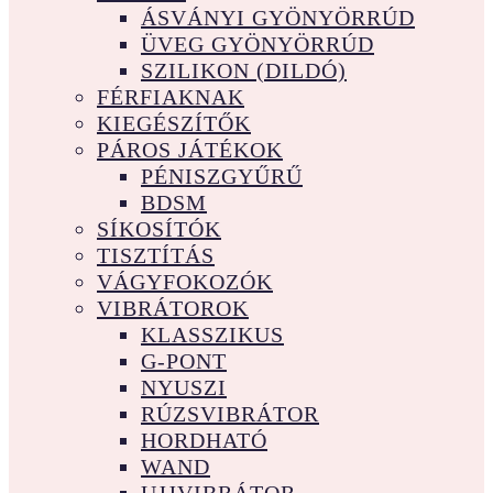
ÁSVÁNYI GYÖNYÖRRÚD
ÜVEG GYÖNYÖRRÚD
SZILIKON (DILDÓ)
FÉRFIAKNAK
KIEGÉSZÍTŐK
PÁROS JÁTÉKOK
PÉNISZGYŰRŰ
BDSM
SÍKOSÍTÓK
TISZTÍTÁS
VÁGYFOKOZÓK
VIBRÁTOROK
KLASSZIKUS
G-PONT
NYUSZI
RÚZSVIBRÁTOR
HORDHATÓ
WAND