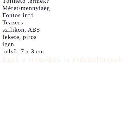
Tölthető termék?
Méret/mennyiség
Fontos infó
Teazers
szilikon, ABS
fekete, piros
igen
belső: 7 x 3 cm
Ezek a termékek is érdekelhetnek