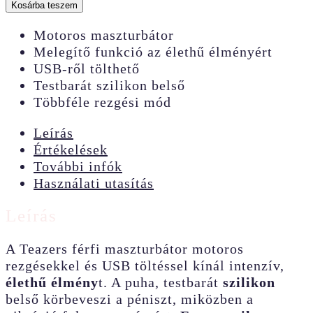
férfi
Kosárba teszem
maszturbátor
Motoros maszturbátor
mennyiség
Melegítő funkció az élethű élményért
USB-ről tölthető
Testbarát szilikon belső
Többféle rezgési mód
Leírás
Értékelések
További infók
Használati utasítás
Leírás
A Teazers férfi maszturbátor motoros
rezgésekkel és USB töltéssel kínál intenzív,
élethű élmény
t. A puha, testbarát
szilikon
belső körbeveszi a péniszt, miközben a