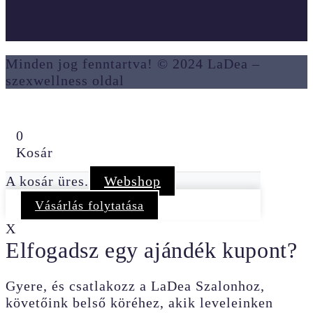
Minden jog fenntartva! © 2024 LaDea –
szexwellness oldal
0
Kosár
A kosár üres.
Webshop
Vásárlás folytatása
X
Elfogadsz egy ajándék kupont?
Gyere, és csatlakozz a LaDea Szalonhoz,
követőink belső köréhez, akik leveleinken