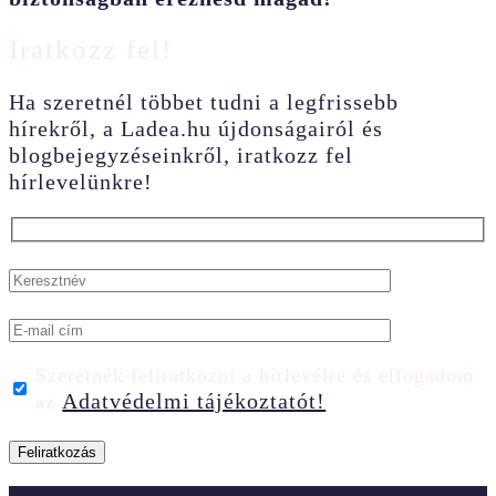
Iratkozz fel!
Ha szeretnél többet tudni a legfrissebb
hírekről, a Ladea.hu újdonságairól és
blogbejegyzéseinkről, iratkozz fel
hírlevelünkre!
Szeretnék feliratkozni a hírlevélre és elfogadom
Adatvédelmi tájékoztatót!
az