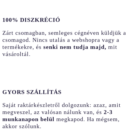
100% DISZKRÉCIÓ
Zárt csomagban, semleges cégnéven küldjük a
csomagod. Nincs utalás a webshopra vagy a
termékekre, és
senki nem tudja majd,
mit
vásároltál.
GYORS SZÁLLÍTÁS
Saját raktárkészletről dolgozunk: azaz, amit
megveszel, az valósan nálunk van, és
2-3
munkanapon belül
megkapod. Ha mégsem,
akkor szólunk.