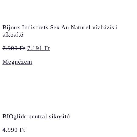
Bijoux Indiscrets Sex Au Naturel vízbázisú
síkosító
Original
Current
7.990
Ft
7.191
Ft
price
price
Megnézem
was:
is:
7.990 Ft.
7.191 Ft.
BIOglide neutral síkosító
4.990
Ft