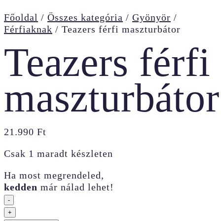
Főoldal
/
Összes kategória
/
Gyönyör
/
Férfiaknak
/
Teazers férfi maszturbátor
Teazers férfi
maszturbátor
21.990
Ft
Csak 1 maradt készleten
Ha most megrendeled,
kedden
már nálad lehet!
-
Teazers
+