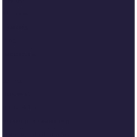
Wellness
Egészség
Blog
Impresszum
Rólunk
Kapcsolat
Adatvédelem
Vásárlási feltételek (ÁSZF)
Fizetési, szállítási infók