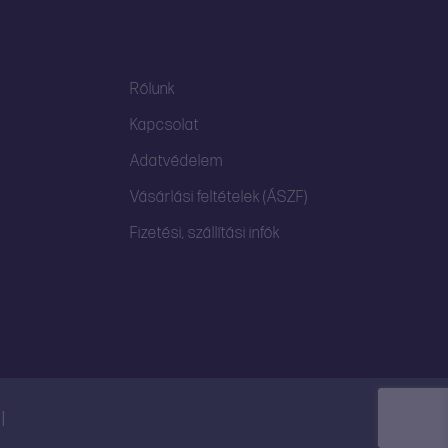
Rólunk
Kapcsolat
Adatvédelem
Vásárlási feltételek (ÁSZF)
Fizetési, szállítási infók
l