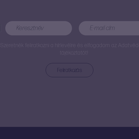
Szeretnék feliratkozni a hírlevélre és elfogadom az
Adatvéd
tájékoztatót!