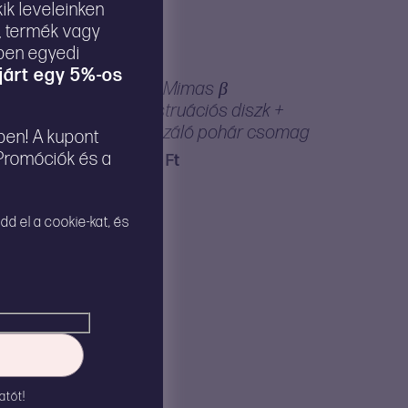
ik leveleinken
m, termék vagy
kben egyedi
járt egy 5%-os
ális
Tsuki Mimas β
menstruációs diszk +
sterilizáló pohár csomag
lben! A kupont
 Promóciók és a
8.990
Ft
dd el a cookie-kat, és
eriális
atót!