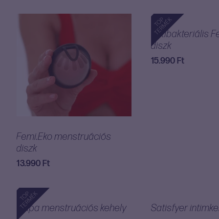
popularity
TOP
TERMÉK
Antibakteriális 
diszk
15.990
Ft
Femi.Eko menstruációs
diszk
13.990
Ft
TOP
TERMÉK
Tulipa menstruációs kehely
Satisfyer intimk