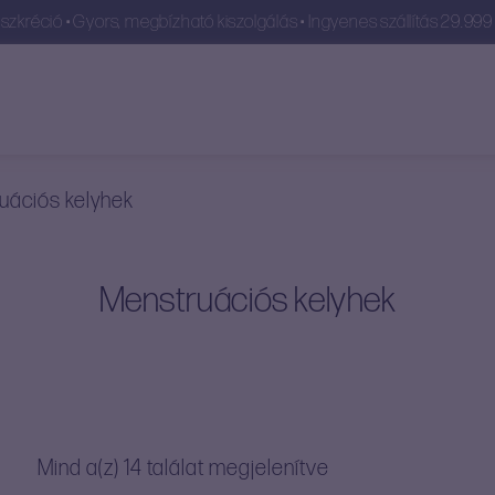
szkréció • Gyors, megbízható kiszolgálás • Ingyenes szállítás 29.999 F
uációs kelyhek
Menstruációs kelyhek
Sorted
Mind a(z) 14 találat megjelenítve
by