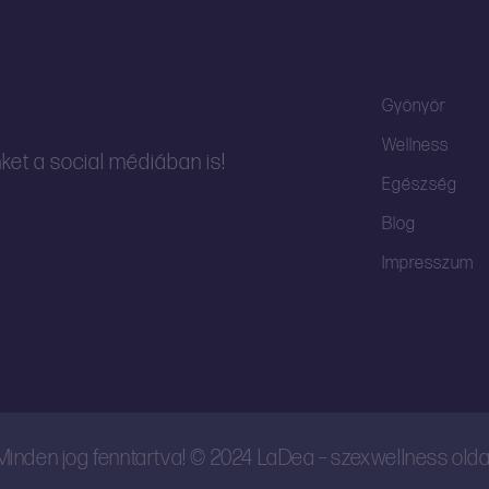
Gyönyör
Wellness
ket a social médiában is!
Egészség
Blog
Impresszum
Minden jog fenntartva! © 2024 LaDea – szexwellness olda