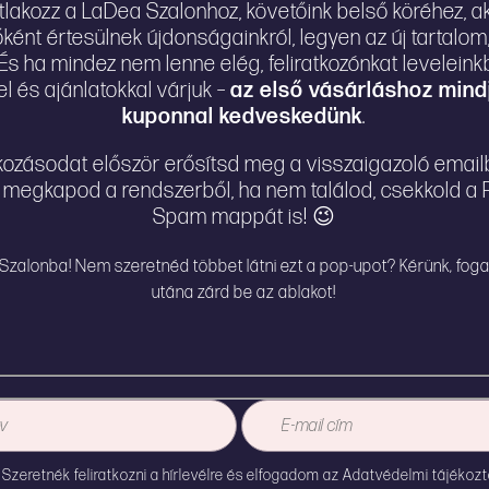
tlakozz a LaDea Szalonhoz, követőink belső köréhez, ak
őként értesülnek újdonságainkról, legyen az új tartalo
s ha mindez nem lenne elég, feliratkozónkat levelein
 és ajánlatokkal várjuk –
az első vásárláshoz mind
Tsuki Mimas β
Femi.Eko univerz
kuponnal kedveskedünk
.
menstruációs diszk
applikátor
atkozásodat először erősítsd meg a visszaigazoló emai
7.990
Ft
3.200
Ft
 megkapod a rendszerből, ha nem találod, csekkold a
Spam mappát is! 😉
a Szalonba! Nem szeretnéd többet látni ezt a pop-upot? Kérünk, foga
utána zárd be az ablakot!
Femi.Eko intimtölcsér
Femi.Eko antibakt
Szeretnék feliratkozni a hírlevélre és elfogadom az
Adatvédelmi tájékozt
intimtölcsér