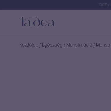
100% di
Kezdőlap
/
Egészség
/
Menstruáció
/ Menstr