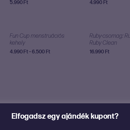
5.990
Ft
4.990
Ft
Fun Cup menstruációs
Ruby-csomag: R
kehely
Ruby Clean
Ártartomány:
4.990
Ft
–
6.500
Ft
16.990
Ft
4.990 Ft
-
6.500 Ft
Elfogadsz egy ajándék kupont?