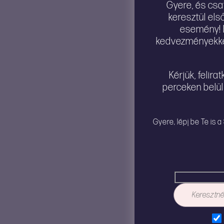
Gyere, és csa
keresztül els
esemény! É
kedvezményekkel
Kérjük, felir
perceken belül
Gyere, lépj be Te is 