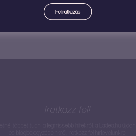
7.990
Ft
9.990
Ft
Iratkozz fel!
tnél többet tudni a legfrissebb hírekről, a Ladea.hu újdo
és blogbejegyzéseinkről, iratkozz fel hírlevelünkre!