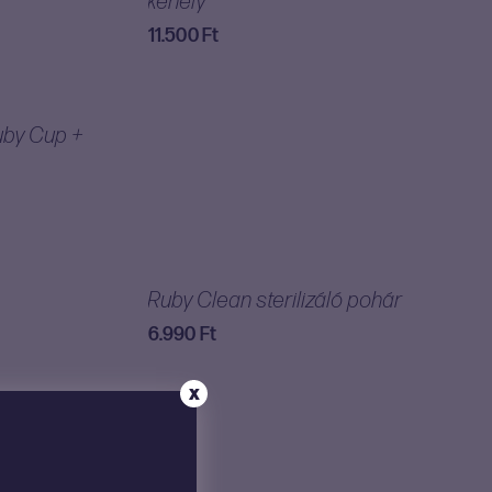
kehely
11.500
Ft
uby Cup +
Ruby Clean sterilizáló pohár
6.990
Ft
X