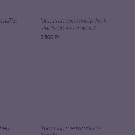
Femi.Eko
Menstruációs kehely/diszk
sterilizáló és tároló tok
3.500
Ft
ehely
Ruby Cup menstruációs