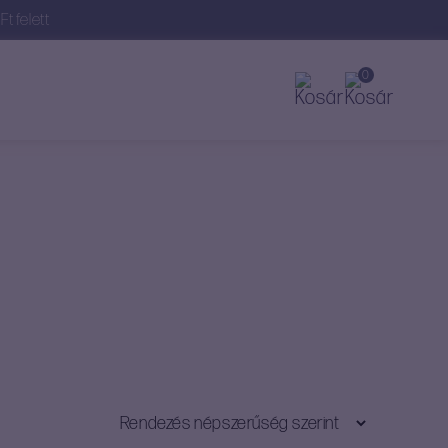
t felett
0