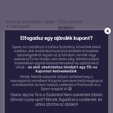
VÁGYFOKOZÓK
Romp by Womanizer – Shine
TNLC Jasmine
X csiklóizgató
39.990
Ft
X
19.990
Ft
Elfogadsz egy ajándék kupont?
Gyere, és csatlakozz a LaDea Szalonhoz, követőink belső
köréhez, akik leveleinken keresztül elsőként értesülnek
újdonságainkról, legyen az új tartalom, termék vagy
Unihorn Heart Throb
Satisfyer Luxury Haute
esemény! És ha mindez nem lenne elég, feliratkozónkat
Couture
leveleinkben egyedi kedvezményekkel és ajánlatokkal
17.990
Ft
várjuk –
az első vásárláshoz mindjárt egy 5%-os
32.990
Ft
kuponnal kedveskedünk
.
Kérjük, feliratkozásodat először erősítsd meg a
visszaigazoló emailben! A kupont perceken belül megkapod
a rendszerből, ha nem találod, csekkold a Promóciók és a
Spam mappát is! 😉
Lemon Crush
Svakom Klitty 3in1 nyalogató,
Gyere, lépj be Te is a Szalonba! Nem szeretnéd többet
csiklóstimulátor
pulzáló és szívó játékszer
látni ezt a pop-upot? Kérünk, fogadd el a cookie-kat, és
utána zárd be az ablakot!
17.990
Ft
27.990
Ft