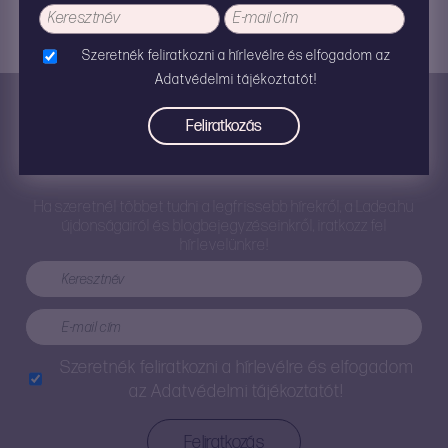
Szeretnék feliratkozni a hírlevélre és elfogadom az
Adatvédelmi tájékoztatót!
Iratkozz fel!
Ha szeretnél többet tudni a legfrissebb hírekről, a Ladea.hu
újdonságairól és blogbejegyzéseinkről, iratkozz fel
hírlevelünkre!
Szeretnék feliratkozni a hírlevélre és elfogadom
az
Adatvédelmi tájékoztatót!