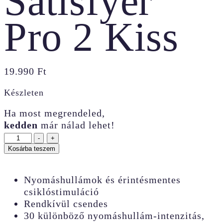
Satisfyer
Pro 2 Kiss
19.990
Ft
Készleten
Ha most megrendeled,
kedden
már nálad lehet!
Satisfyer
-
+
Pro
Kosárba teszem
2
Kiss
Nyomáshullámok és érintésmentes
mennyiség
csiklóstimuláció
Rendkívül csendes
30 különböző nyomáshullám-intenzitás,