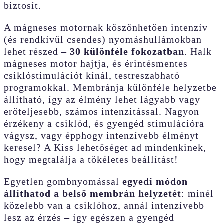
biztosít.
A mágneses motornak köszönhetően intenzív
(és rendkívül csendes) nyomáshullámokban
lehet részed –
30 különféle fokozatban
. Halk
mágneses motor hajtja, és érintésmentes
csiklóstimulációt kínál, testreszabható
programokkal. Membránja különféle helyzetbe
állítható, így az élmény lehet lágyabb vagy
erőteljesebb, számos intenzitással. Nagyon
érzékeny a csiklód, és gyengéd stimulációra
vágysz, vagy épphogy intenzívebb élményt
keresel? A Kiss lehetőséget ad mindenkinek,
hogy megtalálja a tökéletes beállítást!
Egyetlen gombnyomással
egyedi módon
állíthatod a belső membrán helyzetét
: minél
közelebb van a csiklóhoz, annál intenzívebb
lesz az érzés – így egészen a gyengéd