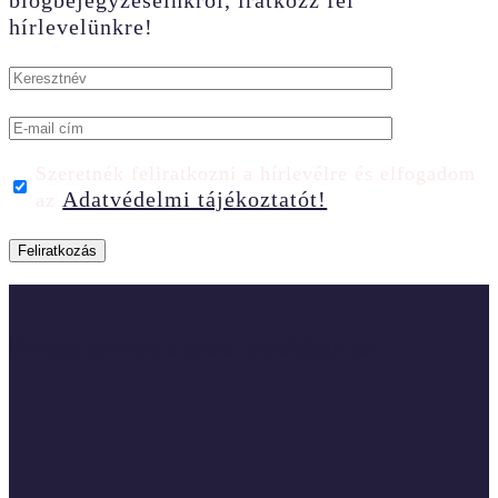
blogbejegyzéseinkről, iratkozz fel
hírlevelünkre!
Szeretnék feliratkozni a hírlevélre és elfogadom
Adatvédelmi tájékoztatót!
az
Kövess minket a social médiában is!