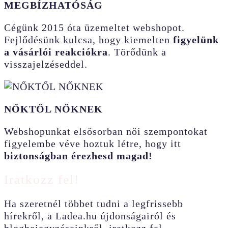
MEGBÍZHATÓSÁG
Cégünk 2015 óta üzemeltet webshopot.
Fejlődésünk kulcsa, hogy kiemelten
figyelünk
a vásárlói reakciókra
. Törődünk a
visszajelzéseddel.
NŐKTŐL NŐKNEK
Webshopunkat elsősorban női szempontokat
figyelembe véve hoztuk létre, hogy itt
biztonságban érezhesd magad!
Iratkozz fel!
Ha szeretnél többet tudni a legfrissebb
hírekről, a Ladea.hu újdonságairól és