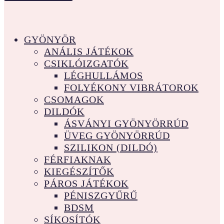
GYÖNYÖR
ANÁLIS JÁTÉKOK
CSIKLÓIZGATÓK
LÉGHULLÁMOS
FOLYÉKONY VIBRÁTOROK
CSOMAGOK
DILDÓK
ÁSVÁNYI GYÖNYÖRRÚD
ÜVEG GYÖNYÖRRÚD
SZILIKON (DILDÓ)
FÉRFIAKNAK
KIEGÉSZÍTŐK
PÁROS JÁTÉKOK
PÉNISZGYŰRŰ
BDSM
SÍKOSÍTÓK