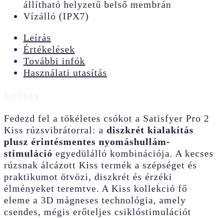
állítható helyzetű belső membrán
Vízálló (IPX7)
Leírás
Értékelések
További infók
Használati utasítás
Leírás
Fedezd fel a tökéletes csókot a Satisfyer Pro 2
Kiss rúzsvibrátorral: a
diszkrét kialakítás
plusz érintésmentes nyomáshullám-
stimuláció
egyedülálló kombinációja. A kecses
rúzsnak álcázott Kiss termék a szépséget és
praktikumot ötvözi, diszkrét és érzéki
élményeket teremtve. A Kiss kollekció fő
eleme a 3D mágneses technológia, amely
csendes, mégis erőteljes csiklóstimulációt