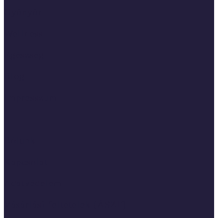
Gyönyör
Wellness
Egészség
Blog
Impresszum
Rólunk
Kapcsolat
Adatvédelem
Vásárlási feltételek (ÁSZF)