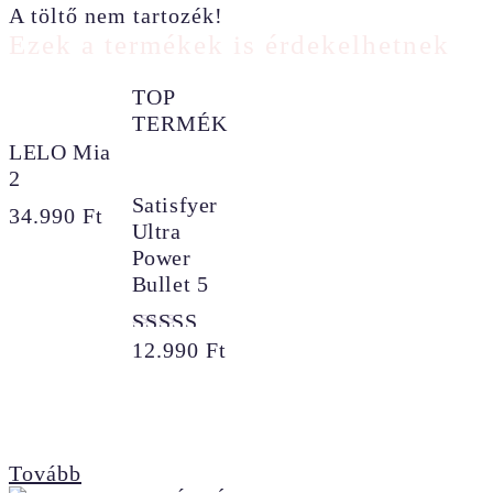
A töltő nem tartozék!
Ezek a termékek is érdekelhetnek
TOP
TERMÉK
LELO Mia
2
Satisfyer
34.990
Ft
Ultra
Power
Bullet 5
12.990
Ft
Értékelés:
5.00
/ 5
Tovább