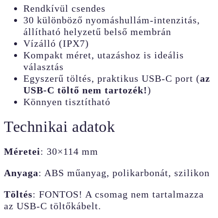
Rendkívül csendes
30 különböző nyomáshullám-intenzitás,
állítható helyzetű belső membrán
Vízálló (IPX7)
Kompakt méret, utazáshoz is ideális
választás
Egyszerű töltés, praktikus USB-C port (
az
USB-C töltő nem tartozék!
)
Könnyen tisztítható
Technikai adatok
Méretei
: 30×114 mm
Anyaga
: ABS műanyag, polikarbonát, szilikon
Töltés
: FONTOS! A csomag nem tartalmazza
az USB-C töltőkábelt.