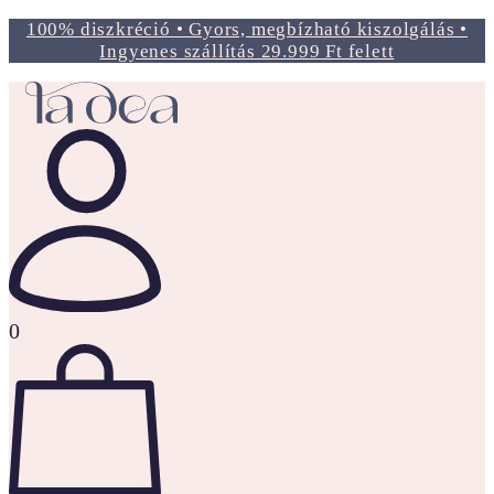
100% diszkréció • Gyors, megbízható kiszolgálás •
Ingyenes szállítás 29.999 Ft felett
0