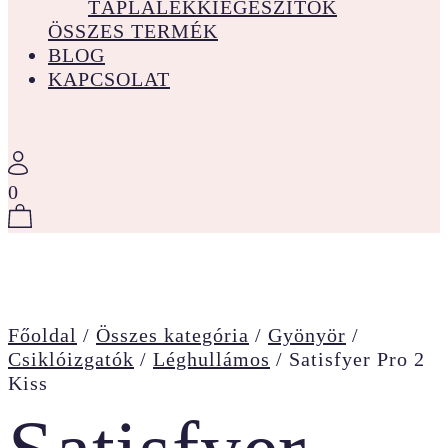
TÁPLÁLÉKKIEGÉSZÍTŐK
ÖSSZES TERMÉK
BLOG
KAPCSOLAT
0
Főoldal
/
Összes kategória
/
Gyönyör
/
Csiklóizgatók
/
Léghullámos
/
Satisfyer Pro 2
Kiss