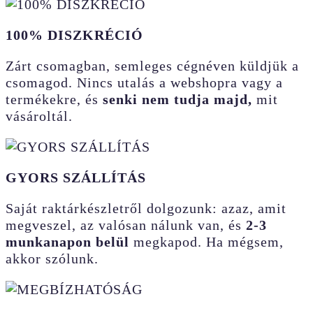
100% DISZKRÉCIÓ
Zárt csomagban, semleges cégnéven küldjük a
csomagod. Nincs utalás a webshopra vagy a
termékekre, és
senki nem tudja majd,
mit
vásároltál.
GYORS SZÁLLÍTÁS
Saját raktárkészletről dolgozunk: azaz, amit
megveszel, az valósan nálunk van, és
2-3
munkanapon belül
megkapod. Ha mégsem,
akkor szólunk.