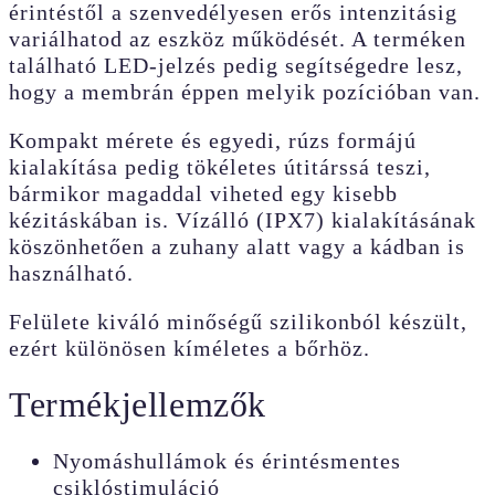
érintéstől a szenvedélyesen erős intenzitásig
variálhatod az eszköz működését. A terméken
található LED-jelzés pedig segítségedre lesz,
hogy a membrán éppen melyik pozícióban van.
Kompakt mérete és egyedi, rúzs formájú
kialakítása pedig tökéletes útitárssá teszi,
bármikor magaddal viheted egy kisebb
kézitáskában is. Vízálló (IPX7) kialakításának
köszönhetően a zuhany alatt vagy a kádban is
használható.
Felülete kiváló minőségű szilikonból készült,
ezért különösen kíméletes a bőrhöz.
Termékjellemzők
Nyomáshullámok és érintésmentes
csiklóstimuláció