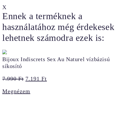
X
Ennek a terméknek a
használatához még érdekesek
lehetnek számodra ezek is:
Bijoux Indiscrets Sex Au Naturel vízbázisú
síkosító
Original
Current
7.990
Ft
7.191
Ft
price
price
Megnézem
was:
is:
7.990 Ft.
7.191 Ft.