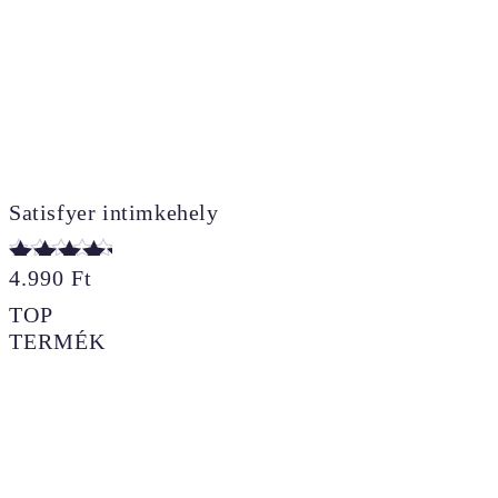
Satisfyer intimkehely
4.990
Ft
Értékelés:
5.00
TOP
/ 5
TERMÉK