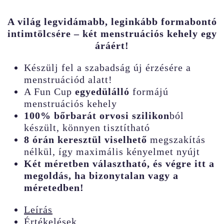
A világ legvidámabb, leginkább formabontó
intimtölcsére – két menstruációs kehely egy
áráért!
Készülj fel a szabadság új érzésére a
menstruációd alatt!
A Fun Cup
egyedülálló
formájú
menstruációs kehely
100% bőrbarát orvosi szilikon
ból
készült, könnyen tisztítható
8 órán keresztül viselhető
megszakítás
nélkül, így maximális kényelmet nyújt
Két méretben választható, és végre itt a
megoldás, ha bizonytalan vagy a
méretedben!
Leírás
Értékelések