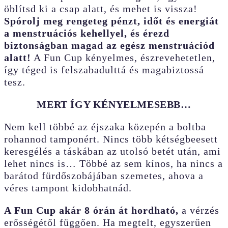
öblítsd ki a csap alatt, és mehet is vissza!
Spórolj meg rengeteg pénzt, időt és energiát
a menstruációs kehellyel, és érezd
biztonságban magad az egész menstruációd
alatt!
A Fun Cup kényelmes, észrevehetetlen,
így téged is felszabadulttá és magabiztossá
tesz.
MERT ÍGY KÉNYELMESEBB…
Nem kell többé az éjszaka közepén a boltba
rohannod tamponért. Nincs több kétségbeesett
keresgélés a táskában az utolsó betét után, ami
lehet nincs is… Többé az sem kínos, ha nincs a
barátod fürdőszobájában szemetes, ahova a
véres tampont kidobhatnád.
A Fun Cup akár 8 órán át hordható,
a vérzés
erősségétől függően. Ha megtelt, egyszerűen