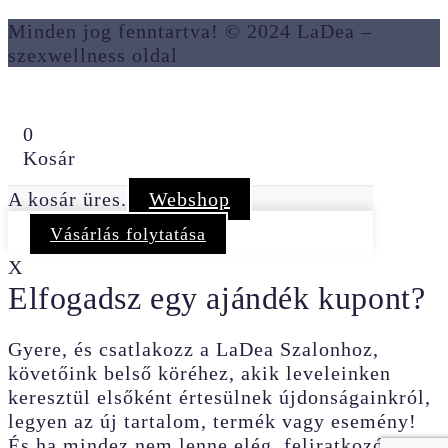
Minden jog fenntartva! © 2024 LaDea –
szexwellness oldal
0
Kosár
A kosár üres.
Webshop
Vásárlás folytatása
X
Elfogadsz egy ajándék kupont?
Gyere, és csatlakozz a LaDea Szalonhoz,
követőink belső köréhez, akik leveleinken
keresztül elsőként értesülnek újdonságainkról,
legyen az új tartalom, termék vagy esemény!
És ha mindez nem lenne elég, feliratkozónkat