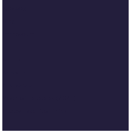
Egészség
Blog
Impresszum
Rólunk
Kapcsolat
Adatvédelem
Vásárlási feltételek (ÁSZF)
Fizetési, szállítási infók