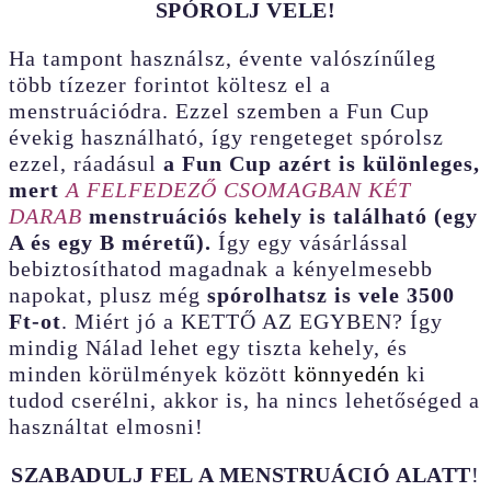
SPÓROLJ VELE!
Ha tampont használsz, évente valószínűleg
több tízezer forintot költesz el a
menstruációdra. Ezzel szemben a Fun Cup
évekig használható, így rengeteget spórolsz
ezzel, ráadásul
a Fun Cup azért is különleges,
mert
A FELFEDEZŐ CSOMAGBAN KÉT
DARAB
menstruációs kehely is található (egy
A és egy B méretű).
Így egy vásárlással
bebiztosíthatod magadnak a kényelmesebb
napokat, plusz még
spórolhatsz is vele 3500
Ft-ot
. Miért jó a KETTŐ AZ EGYBEN? Így
mindig Nálad lehet egy tiszta kehely, és
minden körülmények között
könnyedén
ki
tudod cserélni, akkor is, ha nincs lehetőséged a
használtat elmosni!
SZABADULJ FEL A MENSTRUÁCIÓ ALATT
!