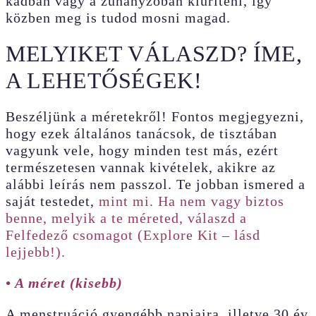
kádban vagy a zuhanyzóban kiüríteni, így
közben meg is tudod mosni magad.
MELYIKET VÁLASZD? ÍME,
A LEHETŐSÉGEK!
Beszéljünk a méretekről! Fontos megjegyezni,
hogy ezek általános tanácsok, de tisztában
vagyunk vele, hogy minden test más, ezért
természetesen vannak kivételek, akikre az
alábbi leírás nem passzol. Te jobban ismered a
saját testedet,
mint mi. Ha nem vagy biztos
benne, melyik a te méreted, válaszd a
Felfedező csomagot (Explore Kit – lásd
lejjebb!).
• A méret (kisebb)
A menstruáció gyengébb napjaira, illetve 30 év