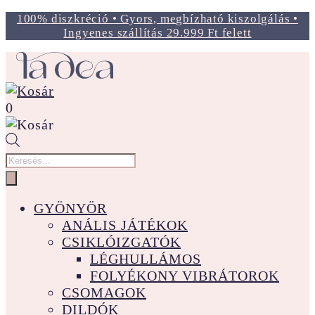
100% diszkréció • Gyors, megbízható kiszolgálás •
Ingyenes szállítás 29.999 Ft felett
0
Products
search
GYÖNYÖR
ANÁLIS JÁTÉKOK
CSIKLÓIZGATÓK
LÉGHULLÁMOS
FOLYÉKONY VIBRÁTOROK
CSOMAGOK
DILDÓK