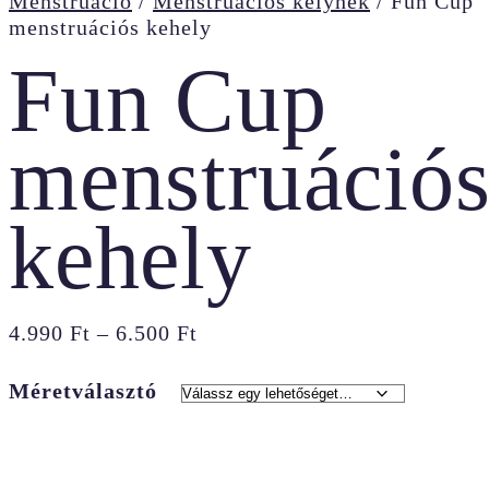
Menstruáció
/
Menstruációs kelyhek
/
Fun Cup
menstruációs kehely
Fun Cup
menstruáció
kehely
Ártartomány:
4.990
Ft
–
6.500
Ft
4.990 Ft
-
Méretválasztó
6.500 Ft