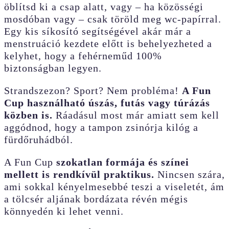
öblítsd ki a csap alatt, vagy – ha közösségi
mosdóban vagy – csak töröld meg wc-papírral.
Egy kis síkosító segítségével akár már a
menstruáció kezdete előtt is behelyezheted a
kelyhet, hogy a fehérneműd 100%
biztonságban legyen.
Strandszezon? Sport? Nem probléma!
A Fun
Cup használható úszás, futás vagy túrázás
közben is.
Ráadásul most már amiatt sem kell
aggódnod, hogy a tampon zsinórja kilóg a
fürdőruhádból.
A Fun Cup
szokatlan formája és színei
mellett is rendkívül praktikus.
Nincsen szára,
ami sokkal kényelmesebbé teszi a viseletét, ám
a tölcsér aljának bordázata révén mégis
könnyedén ki lehet venni.