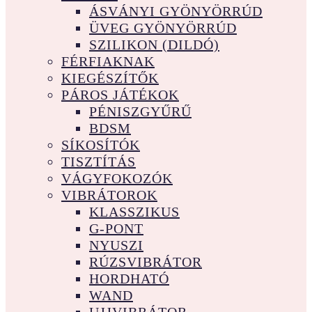
ÁSVÁNYI GYÖNYÖRRÚD
ÜVEG GYÖNYÖRRÚD
SZILIKON (DILDÓ)
FÉRFIAKNAK
KIEGÉSZÍTŐK
PÁROS JÁTÉKOK
PÉNISZGYŰRŰ
BDSM
SÍKOSÍTÓK
TISZTÍTÁS
VÁGYFOKOZÓK
VIBRÁTOROK
KLASSZIKUS
G-PONT
NYUSZI
RÚZSVIBRÁTOR
HORDHATÓ
WAND