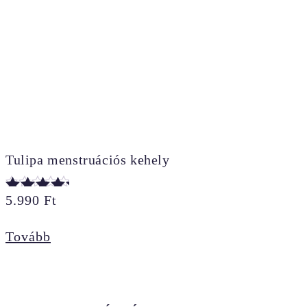
Tulipa menstruációs kehely
5.990
Ft
Értékelés:
5.00
Tovább
/ 5