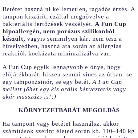
Betétet használni kellemetlen, ragadós érzés. A
tampon kiszárít, ezáltal megnövelve a
bakteriális fertőzések veszélyét.
A Fun Cup
hipoallergén, nem porózus szilikonból
készült,
vagyis semmilyen kárt nem tesz a
hüvelyedben, használata során az allergiás
reakciók kockázata minimalizálva van.
A Fun Cup egyik legnagyobb előnye, hogy
előjátékbarát, hiszen semmi sincs az útban: se
egy tamponzsinór, se egy betét.
A Fun Cup
mellett jöhet egy kis orális kényeztetés vagy
akár masszázs is!;)
KÖRNYEZETBARÁT MEGOLDÁS
Ha tampont vagy betétet használsz, akkor
számítások szerint életed során kb. 110–140 kg