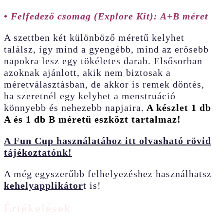
• Felfedező csomag (Explore Kit): A+B méret
A szettben két különböző méretű kelyhet
találsz, így mind a gyengébb, mind az erősebb
napokra lesz egy tökéletes darab. Elsősorban
azoknak ajánlott, akik nem biztosak a
méretválasztásban, de akkor is remek döntés,
ha szeretnél egy kelyhet a menstruáció
könnyebb és nehezebb napjaira.
A készlet 1 db
A és 1 db B méretű eszközt tartalmaz!
A Fun Cup használatához itt olvasható rövid
tájékoztatónk!
A még egyszerűbb felhelyezéshez használhatsz
kehelyapplikátor
t is!
Értékelések