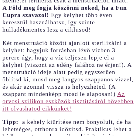
szemetet termelsz csak a menstruációd miatt.
A Föld meg fogja köszönni neked, ha a Fun
Cupra szavazol!
Egy kelyhet több éven
keresztül használhatsz, így szinte
hulladékmentes lesz a ciklusod!
Két menstruáció között ajánlott sterilizálni a
kelyhet: hagyjuk forrásban lévő vízben 3
percre úgy, hogy a víz teljesen lepje el a
kelyhet (viszont az edény falához ne érjen!). A
menstruáció ideje alatt pedig egyszerűen
öblítsd ki, mosd meg langyos szappanos vízzel,
és akár azonnal vissza is helyezheted. (A
szappant mindenképp mosd le alaposan!)
Az
orvosi szilikon eszközök tisztításáról bővebben
itt olvashatod cikkünket!
Tipp:
a kehely kiürítése nem bonyolult, de ha
lehetséges, otthonra időzítsd. Praktikus lehet a