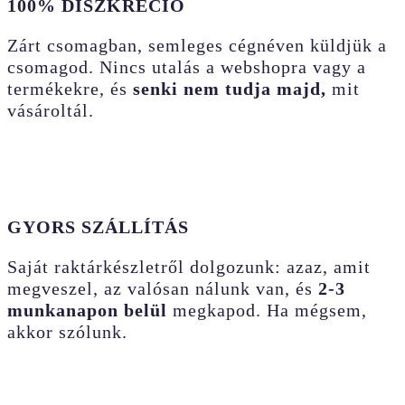
100% DISZKRÉCIÓ
Zárt csomagban, semleges cégnéven küldjük a
csomagod. Nincs utalás a webshopra vagy a
termékekre, és
senki nem tudja majd,
mit
vásároltál.
GYORS SZÁLLÍTÁS
Saját raktárkészletről dolgozunk: azaz, amit
megveszel, az valósan nálunk van, és
2-3
munkanapon belül
megkapod. Ha mégsem,
akkor szólunk.