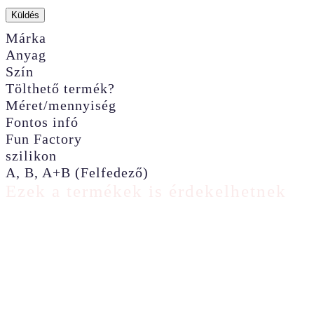
Márka
Anyag
Szín
Tölthető termék?
Méret/mennyiség
Fontos infó
Fun Factory
szilikon
A, B, A+B (Felfedező)
Ezek a termékek is érdekelhetnek