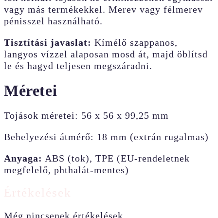
vagy más termékekkel. Merev vagy félmerev
pénisszel használható.
Tisztítási javaslat:
Kímélő szappanos,
langyos vízzel alaposan mosd át, majd öblítsd
le és hagyd teljesen megszáradni.
Méretei
Tojások méretei: 56 x 56 x 99,25 mm
Behelyezési átmérő: 18 mm (extrán rugalmas)
Anyaga:
ABS (tok), TPE (EU-rendeletnek
megfelelő, phthalát-mentes)
Értékelések
Még nincsenek értékelések.