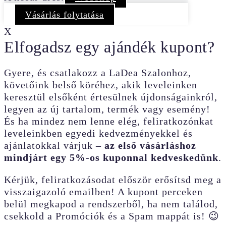
Vásárlás folytatása
X
Elfogadsz egy ajándék kupont?
Gyere, és csatlakozz a LaDea Szalonhoz,
követőink belső köréhez, akik leveleinken
keresztül elsőként értesülnek újdonságainkról,
legyen az új tartalom, termék vagy esemény!
És ha mindez nem lenne elég, feliratkozónkat
leveleinkben egyedi kedvezményekkel és
ajánlatokkal várjuk –
az első vásárláshoz
mindjárt egy 5%-os kuponnal kedveskedünk
.
Kérjük, feliratkozásodat először erősítsd meg a
visszaigazoló emailben! A kupont perceken
belül megkapod a rendszerből, ha nem találod,
csekkold a Promóciók és a Spam mappát is! 😉