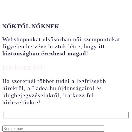
NŐKTŐL NŐKNEK
Webshopunkat elsősorban női szempontokat
figyelembe véve hoztuk létre, hogy itt
biztonságban érezhesd magad!
Iratkozz fel!
Ha szeretnél többet tudni a legfrissebb
hírekről, a Ladea.hu újdonságairól és
blogbejegyzéseinkről, iratkozz fel
hírlevelünkre!