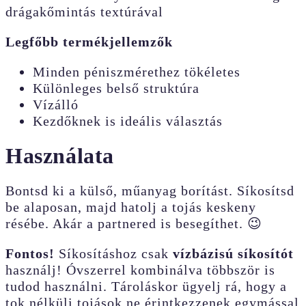
drágakőmintás textúrával
Legfőbb termékjellemzők
Minden péniszmérethez tökéletes
Különleges belső struktúra
Vízálló
Kezdőknek is ideális választás
Használata
Bontsd ki a külső, műanyag borítást. Síkosítsd
be alaposan, majd hatolj a tojás keskeny
résébe. Akár a partnered is besegíthet. 😉
Fontos!
Síkosításhoz csak
vízbázisú síkosítót
használj! Óvszerrel kombinálva többször is
tudod használni. Tároláskor ügyelj rá, hogy a
tok nélküli tojások ne érintkezzenek egymással