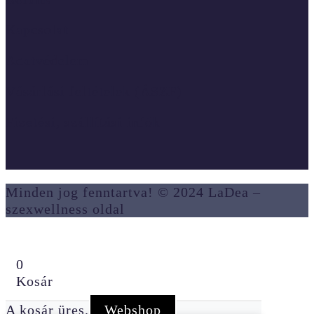
Kapcsolat
Adatvédelem
Vásárlási feltételek (ÁSZF)
Fizetési, szállítási infók
Minden jog fenntartva! © 2024 LaDea –
szexwellness oldal
0
Kosár
A kosár üres.
Webshop