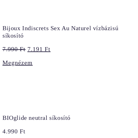
Bijoux Indiscrets Sex Au Naturel vízbázisú
síkosító
Original
Current
7.990
Ft
7.191
Ft
price
price
Megnézem
was:
is:
7.990 Ft.
7.191 Ft.
BIOglide neutral síkosító
4.990
Ft