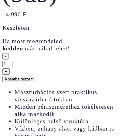
14.990
Ft
Készleten
Ha most megrendeled,
kedden
már nálad lehet!
-
Svakom
Hedy
+
X
Kosárba teszem
Confidence
–
Maszturbációs szett praktikus,
maszturbációs
visszazárható tokban
tojás
Minden péniszmérethez tökéletesen
szett
alkalmazkodik
(5db)
Különleges belső struktúra
mennyiség
Vízben, zuhany alatt vagy kádban is
használható