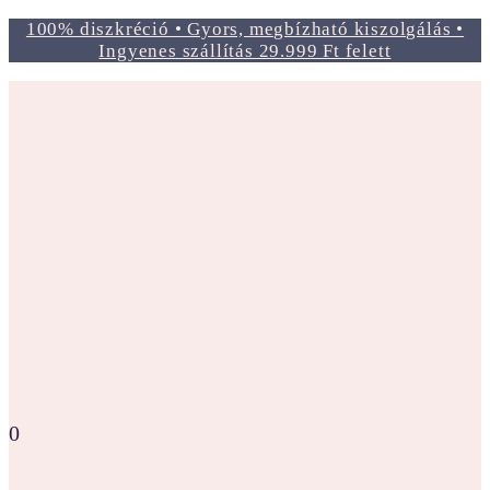
100% diszkréció • Gyors, megbízható kiszolgálás •
Ingyenes szállítás 29.999 Ft felett
0