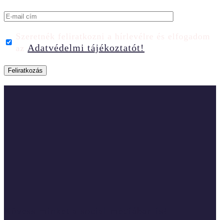
Szeretnék feliratkozni a hírlevélre és elfogadom
Adatvédelmi tájékoztatót!
az
Kövess minket a social médiában is!