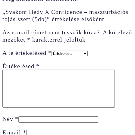
„Svakom Hedy X Confidence – maszturbációs
tojás szett (5db)” értékelése elsőként
Az e-mail címet nem tesszük közzé.
A kötelező
mezőket
*
karakterrel jelöltük
A te értékelésed
*
Értékelésed
*
Név
*
E-mail
*