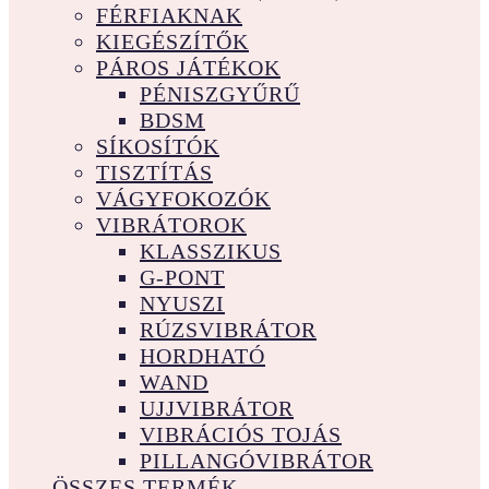
FÉRFIAKNAK
KIEGÉSZÍTŐK
PÁROS JÁTÉKOK
PÉNISZGYŰRŰ
BDSM
SÍKOSÍTÓK
TISZTÍTÁS
VÁGYFOKOZÓK
VIBRÁTOROK
KLASSZIKUS
G-PONT
NYUSZI
RÚZSVIBRÁTOR
HORDHATÓ
WAND
UJJVIBRÁTOR
VIBRÁCIÓS TOJÁS
PILLANGÓVIBRÁTOR
ÖSSZES TERMÉK