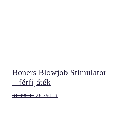
Boners Blowjob Stimulator
– férfijáték
Original
Current
31.990
Ft
28.791
Ft
price
price
was:
is:
31.990 Ft.
28.791 Ft.