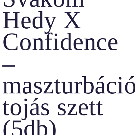
Hedy X
Confidence
–
maszturbáci
tojás szett
(5db)