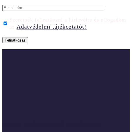
Szeretnék feliratkozni a hírlevélre és elfogadom
Adatvédelmi tájékoztatót!
az
Kövess minket a social médiában is!