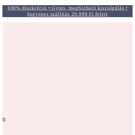
100% diszkréció • Gyors, megbízható kiszolgálás •
Ingyenes szállítás 29.999 Ft felett
0