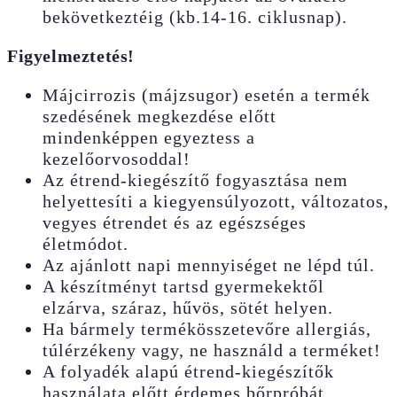
bekövetkeztéig (kb.14-16. ciklusnap).
Figyelmeztetés!
Májcirrozis (májzsugor) esetén a termék
szedésének megkezdése előtt
mindenképpen egyeztess a
kezelőorvosoddal!
Az étrend-kiegészítő fogyasztása nem
helyettesíti a kiegyensúlyozott, változatos,
vegyes étrendet és az egészséges
életmódot.
Az ajánlott napi mennyiséget ne lépd túl.
A készítményt tartsd gyermekektől
elzárva, száraz, hűvös, sötét helyen.
Ha bármely termékösszetevőre allergiás,
túlérzékeny vagy, ne használd a terméket!
A folyadék alapú étrend-kiegészítők
használata előtt érdemes bőrpróbát