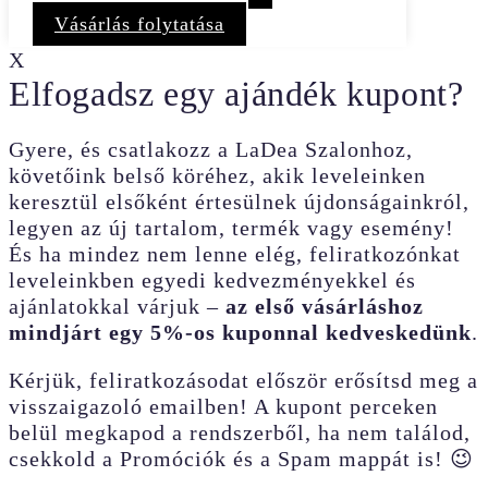
Vásárlás folytatása
X
Elfogadsz egy ajándék kupont?
Gyere, és csatlakozz a LaDea Szalonhoz,
követőink belső köréhez, akik leveleinken
keresztül elsőként értesülnek újdonságainkról,
legyen az új tartalom, termék vagy esemény!
És ha mindez nem lenne elég, feliratkozónkat
leveleinkben egyedi kedvezményekkel és
ajánlatokkal várjuk –
az első vásárláshoz
mindjárt egy 5%-os kuponnal kedveskedünk
.
Kérjük, feliratkozásodat először erősítsd meg a
visszaigazoló emailben! A kupont perceken
belül megkapod a rendszerből, ha nem találod,
csekkold a Promóciók és a Spam mappát is! 😉