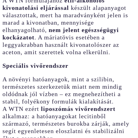
A WTN formulájához
etil-alkoholos
kivonatolási eljárással
készült alapanyagot
választottak, mert ha maradványként jelen is
marad a kivonatban, mennyisége
elhanyagolható,
nem jelent egészségügyi
kockázatot
. A máriatövis esetében a
leggyakrabban használt kivonatolószer az
aceton, amit szerettek volna elkerülni.
Speciális vivőrendszer
A növényi hatóanyagok, mint a szilibin,
természetes szerkezetük miatt nem mindig
oldódnak jól vízben – ez megnehezítheti a
stabil, folyékony formulák kialakítását.
A WTN ezért
liposzómás vivőrendszert
alkalmaz: a hatóanyagokat lecitinből
származó, természetes burokba zárják, amely
segít egyenletesen eloszlatni és stabilizálni