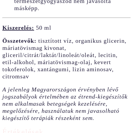
természetgyógyászod nem javasolta
másképp.
Kiszerelés:
50 ml
Összetevők:
tisztított víz, organikus glicerin,
máriatövismag kivonat,
gliceril/citrát/laktát/linoleát/oleát, lecitin,
etil-alkohol, máriatövismag-olaj, kevert
tokoferolok, xantángumi, lizin aminosav,
citromsav
A jelenleg Magyarországon érvényben lévő
jogszabályok értelmében az étrend-kiegészítők
nem alkalmasak betegségek kezelésére,
megelőzésére, használatuk nem javasolható
kiegészítő terápiák részeként sem.
Értékelések