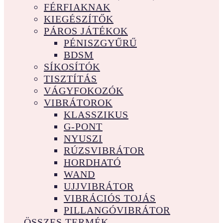
FÉRFIAKNAK
KIEGÉSZÍTŐK
PÁROS JÁTÉKOK
PÉNISZGYŰRŰ
BDSM
SÍKOSÍTÓK
TISZTÍTÁS
VÁGYFOKOZÓK
VIBRÁTOROK
KLASSZIKUS
G-PONT
NYUSZI
RÚZSVIBRÁTOR
HORDHATÓ
WAND
UJJVIBRÁTOR
VIBRÁCIÓS TOJÁS
PILLANGÓVIBRÁTOR
ÖSSZES TERMÉK