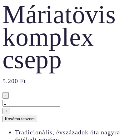
Máriatövis
komplex
csepp
5.200
Ft
-
Máriatövis
komplex
+
csepp
Kosárba teszem
mennyiség
Tradicionális, évszázadok óta nagyra
értékelt növény