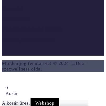
Kapcsolat
Adatvédelem
Vásárlási feltételek (ÁSZF)
Fizetési, szállítási infók
Minden jog fenntartva! © 2024 LaDea –
szexwellness oldal
0
Kosár
A kosár üres.
Webshop