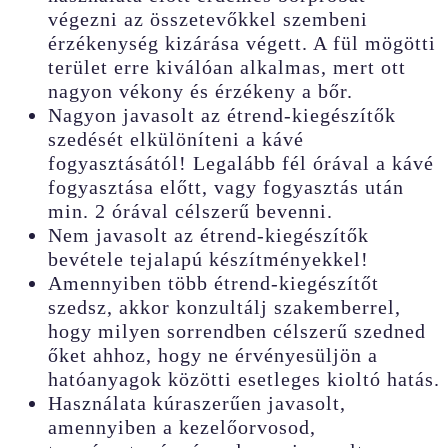
végezni az összetevőkkel szembeni
érzékenység kizárása végett. A fül mögötti
terület erre kiválóan alkalmas, mert ott
nagyon vékony és érzékeny a bőr.
Nagyon javasolt az étrend-kiegészítők
szedését elkülöníteni a kávé
fogyasztásától! Legalább fél órával a kávé
fogyasztása előtt, vagy fogyasztás után
min. 2 órával célszerű bevenni.
Nem javasolt az étrend-kiegészítők
bevétele tejalapú készítményekkel!
Amennyiben több étrend-kiegészítőt
szedsz, akkor konzultálj szakemberrel,
hogy milyen sorrendben célszerű szedned
őket ahhoz, hogy ne érvényesüljön a
hatóanyagok közötti esetleges kioltó hatás.
Használata kúraszerűen javasolt,
amennyiben a kezelőorvosod,