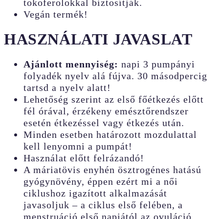
tokoferolokkal biztosítják.
Vegán termék!
HASZNÁLATI JAVASLAT
Ajánlott mennyiség:
napi 3 pumpányi
folyadék nyelv alá fújva. 30 másodpercig
tartsd a nyelv alatt!
Lehetőség szerint az első főétkezés előtt
fél órával, érzékeny emésztőrendszer
esetén étkezéssel vagy étkezés után.
Minden esetben határozott mozdulattal
kell lenyomni a pumpát!
Használat előtt felrázandó!
A máriatövis enyhén ösztrogénes hatású
gyógynövény, éppen ezért mi a női
ciklushoz igazított alkalmazását
javasoljuk – a ciklus első felében, a
menstruáció első napjától az ovuláció