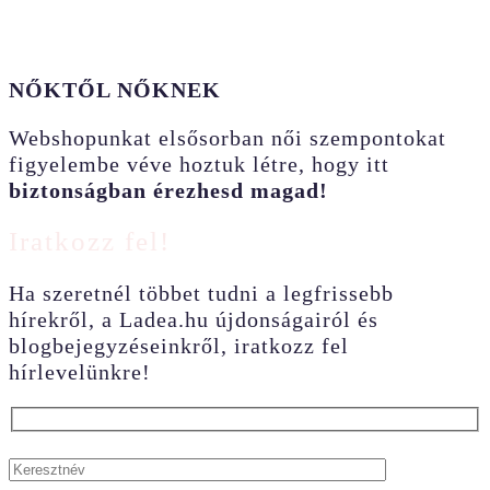
NŐKTŐL NŐKNEK
Webshopunkat elsősorban női szempontokat
figyelembe véve hoztuk létre, hogy itt
biztonságban érezhesd magad!
Iratkozz fel!
Ha szeretnél többet tudni a legfrissebb
hírekről, a Ladea.hu újdonságairól és
blogbejegyzéseinkről, iratkozz fel
hírlevelünkre!