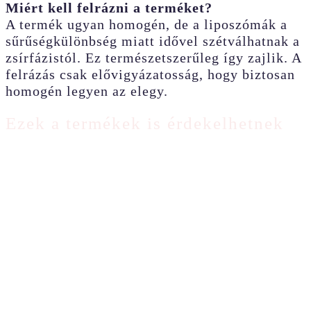
Miért kell felrázni a terméket?
A termék ugyan homogén, de a liposzómák a
sűrűségkülönbség miatt idővel szétválhatnak a
zsírfázistól. Ez természetszerűleg így zajlik. A
felrázás csak elővigyázatosság, hogy biztosan
homogén legyen az elegy.
Ezek a termékek is érdekelhetnek