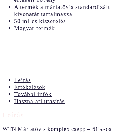
A termék a máriatövis standardizált
kivonatát tartalmazza
50 ml-es kiszerelés
Magyar termék
Leírás
Értékelések
További infók
Használati utasítás
Leírás
WTN Máriatövis komplex csepp – 61%-os