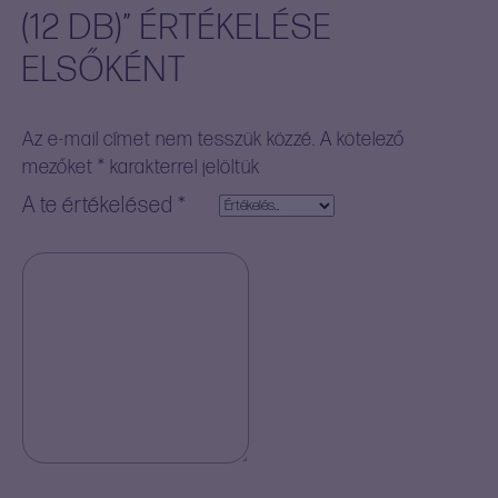
(12 DB)” ÉRTÉKELÉSE
ELSŐKÉNT
Az e-mail címet nem tesszük közzé.
A kötelező
mezőket
*
karakterrel jelöltük
A te értékelésed
*