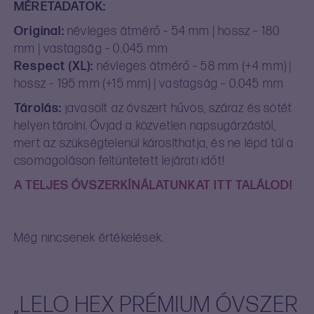
MÉRETADATOK:
Original:
névleges átmérő – 54 mm | hossz – 180
mm | vastagság – 0.045 mm
Respect (XL):
névleges átmérő – 58 mm (+4 mm) |
hossz – 195 mm (+15 mm) | vastagság – 0.045 mm
Tárolás:
javasolt az óvszert hűvös, száraz és sötét
helyen tárolni. Óvjad a közvetlen napsugárzástól,
mert az szükségtelenül károsíthatja, és ne lépd túl a
csomagoláson feltüntetett lejárati időt!
A TELJES ÓVSZERKÍNÁLATUNKAT ITT TALÁLOD!
Még nincsenek értékelések.
„LELO HEX PRÉMIUM ÓVSZER