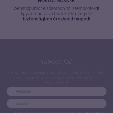
NŐKTŐL NŐKNEK
Webshopunkat elsősorban női szempontokat
figyelembe véve hoztuk létre, hogy itt
biztonságban érezhesd magad!
Iratkozz fel!
Ha szeretnél többet tudni a legfrissebb hírekről, a Ladea.hu
újdonságairól és blogbejegyzéseinkről, iratkozz fel
hírlevelünkre!