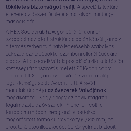
tökéletes biztonságot nyújt
. A speciális textúra
ellenére az óvszer felülete sima, olyan, mint egy
második bőr.
A HEX 350 darab hexagonból álló, újonnan
szabadalmaztatott struktúra alapján készült, amely
a természetben található legerősebb szabályos
sokszög szakadásokkal szembeni ellenállóságára
alapoz. A Lelo rendkívül alapos előkészítő kutatás és
közösségi finanszírozás mellett 2016-ban dobta
piacra a HEX-et, amely a gyártó szerint a világ
legbiztonságosabb óvszere lett. A svéd
manufaktúra célja
az óvszerek Volvójának
megalkotása – vagy ahogy az egyik magazin
fogalmazott: az óvszerek IPhone-ja – volt: a
forradalmi módon, hexagonális rostokkal
megerősített termék ultravékony (0,045 mm) és
erős, tökéletes illeszkedést és kényelmet biztosít.