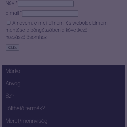
Név
*
E-mail
*
A nevem, e-mail címem, és weboldalcímem
mentése a böngészőben a következő
hozzászólásomhoz.
Márka
Anyag
Szín
Tölthető termék?
Méret/mennyiség