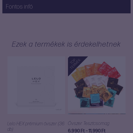
Fontos infó
Ezek a termékek is érdekelhetnek
TOP
TERMÉK
Óvszer Tesztcsomag
Lelo HEX prémium óvszer (36
db)
Ártartomány:
6.990
Ft
–
11.990
Ft