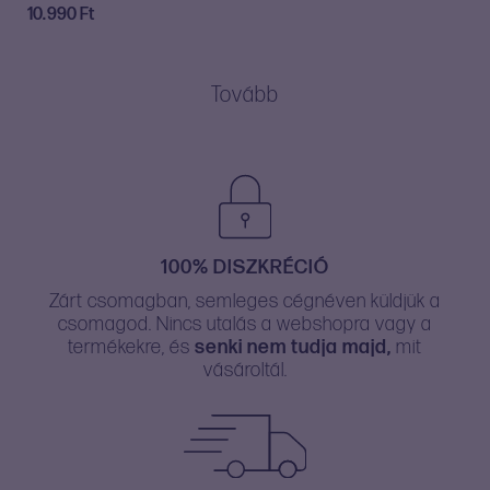
6.990 Ft
10.990
Ft
-
11.990 Ft
Tovább
100% DISZKRÉCIÓ
Zárt csomagban, semleges cégnéven küldjük a
csomagod. Nincs utalás a webshopra vagy a
termékekre, és
senki nem tudja majd,
mit
vásároltál.