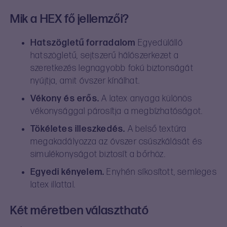
Mik a HEX fő jellemzői?
Hatszögletű forradalom
Egyedülálló
hatszögletű, sejtszerű hálószerkezet a
szeretkezés legnagyobb fokú biztonságát
nyújtja, amit óvszer kínálhat.
Vékony és erős.
A latex anyaga különös
vékonysággal párosítja a megbízhatóságot.
Tökéletes illeszkedés.
A belső textúra
megakadályozza az óvszer csúszkálását és
simulékonyságot biztosít a bőrhöz.
Egyedi kényelem.
Enyhén síkosított, semleges
latex illattal.
Két méretben választható