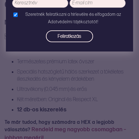
6.990
Ft
Szeretnék feliratkozni a hírlevélre és elfogadom az
Méretválasztó
Adatvédelmi tájékoztatót!
Természetes prémium latex óvszer
Speciális hatszögletű hálós szerkezet a tökéletes
illeszkedés és kényelem érdekében
Ultravékony (0,045 mm) és erős
Két méretben: Original és Respect XL
12 db-os kiszerelés
Te már tudod, hogy számodra a HEX a legjobb
Rendeld meg nagyobb csomagban –
választás?
jobban megéri!