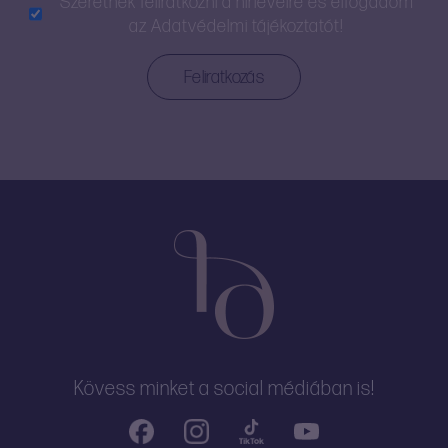
Szeretnék feliratkozni a hírlevélre és elfogadom
az
Adatvédelmi tájékoztatót!
Kövess minket a social médiában is!