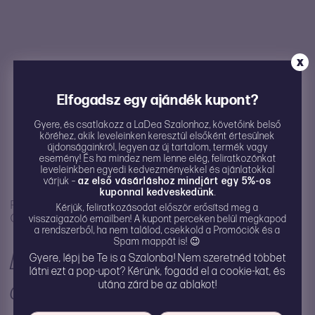
X
Elfogadsz egy ajándék kupont?
Gyere, és csatlakozz a LaDea Szalonhoz, követőink belső
köréhez, akik leveleinken keresztül elsőként értesülnek
újdonságainkról, legyen az új tartalom, termék vagy
esemény! És ha mindez nem lenne elég, feliratkozónkat
leveleinkben egyedi kedvezményekkel és ajánlatokkal
várjuk –
az első vásárláshoz mindjárt egy 5%-os
kuponnal kedveskedünk
.
Főoldal
/
Összes kategória
/
Egészség
/
Védekezés
/
Kérjük, feliratkozásodat először erősítsd meg a
Óvszerek
/
Lelo HEX prémium óvszer (12 db)
visszaigazoló emailben! A kupont perceken belül megkapod
a rendszerből, ha nem találod, csekkold a Promóciók és a
Spam mappát is! 😉
Lelo HEX prémium óvszer (12
Gyere, lépj be Te is a Szalonba! Nem szeretnéd többet
látni ezt a pop-upot? Kérünk, fogadd el a cookie-kat, és
db)
utána zárd be az ablakot!