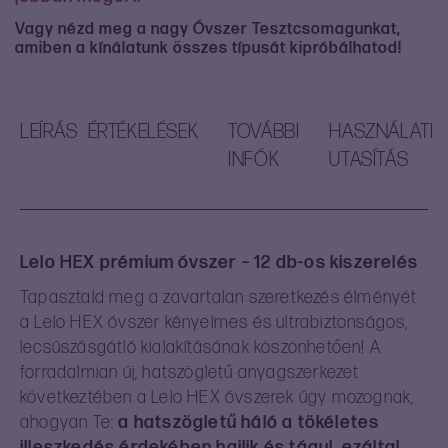
Vagy
nézd meg a nagy Óvszer Tesztcsomagunkat
,
amiben a kínálatunk összes típusát kipróbálhatod!
LEÍRÁS
ÉRTÉKELÉSEK
TOVÁBBI
HASZNÁLATI
INFÓK
UTASÍTÁS
Lelo HEX prémium óvszer – 12 db-os kiszerelés
Tapasztald meg a zavartalan szeretkezés élményét
a Lelo HEX óvszer kényelmes és ultrabiztonságos,
lecsúszásgátló kialakításának köszönhetően! A
forradalmian új, hatszögletű anyagszerkezet
következtében a Lelo HEX óvszerek úgy mozognak,
ahogyan Te:
a hatszögletű háló a tökéletes
illeszkedés érdekében hajlik és tágul, ezáltal