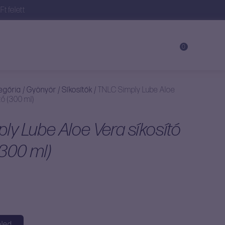
t felett
0
egória
/
Gyönyör
/
Síkosítók
/
TNLC Simply Lube Aloe
tő (300 ml)
ly Lube Aloe Vera síkosító
(300 ml)
led,