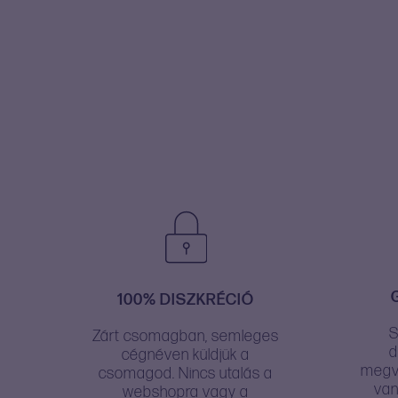
100% DISZKRÉCIÓ
S
Zárt csomagban, semleges
d
cégnéven küldjük a
megve
csomagod. Nincs utalás a
van
webshopra vagy a