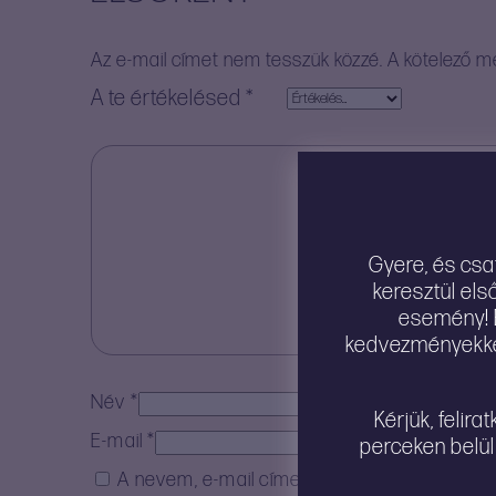
Az e-mail címet nem tesszük közzé.
A kötelező 
A te értékelésed
*
Gyere, és csa
keresztül els
esemény! É
kedvezményekkel
Név
*
Kérjük, felir
E-mail
*
perceken belül
A nevem, e-mail címem, és weboldalcímem