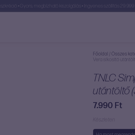
szkréció • Gyors, megbízható kiszolgálás • Ingyenes szállítás 29.999 F
Főoldal
/
Összes kat
Vera síkosító utántöl
TNLC Simp
utántöltő 
7.990
Ft
Készleten
Ha most megrende