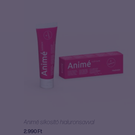
Animé síkosító hialuronsavval
2.990
Ft