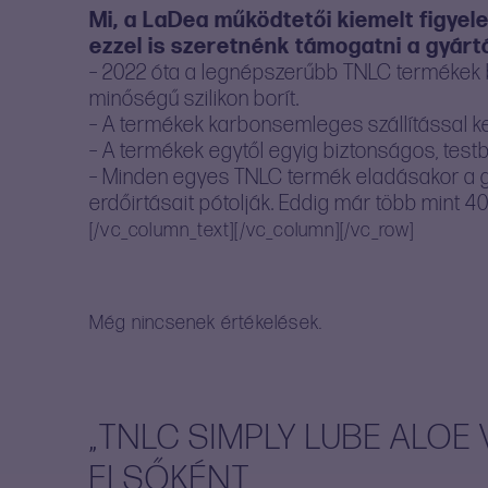
Mi, a LaDea működtetői kiemelt figyel
ezzel is szeretnénk támogatni a gyárt
– 2022 óta a legnépszerűbb TNLC termékek b
minőségű szilikon borít.
– A termékek karbonsemleges szállítással 
– A termékek egytől egyig biztonságos, testb
– Minden egyes TNLC termék eladásakor a g
erdőirtásait pótolják. Eddig már több mint 40 
[/vc_column_text][/vc_column][/vc_row]
Még nincsenek értékelések.
„TNLC SIMPLY LUBE ALOE 
ELSŐKÉNT