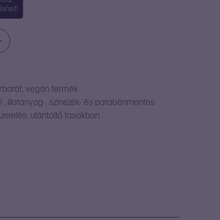
lehet!
+
őrbarát, vegán termék
kol-, illatanyag-, színezék- és parabénmentes
zerelés, utántöltő tasakban
g