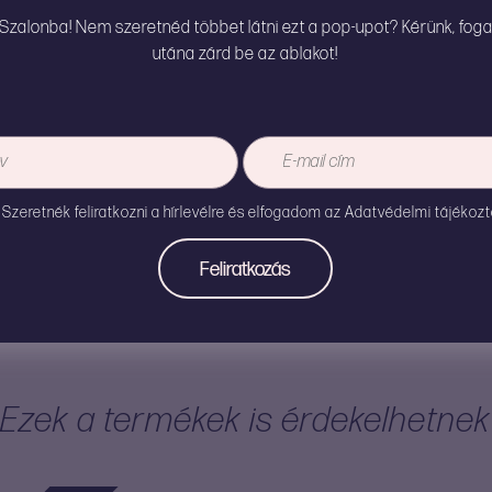
a Szalonba! Nem szeretnéd többet látni ezt a pop-upot? Kérünk, foga
utána zárd be az ablakot!
Szín
Tölthető termék?
M
3
Szeretnék feliratkozni a hírlevélre és elfogadom az
Adatvédelmi tájékozt
Ezek a termékek is érdekelhetnek