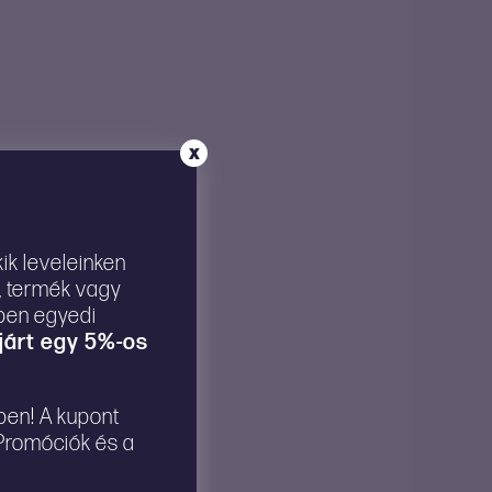
X
ik leveleinken
m, termék vagy
kben egyedi
járt egy 5%-os
lben! A kupont
 Promóciók és a