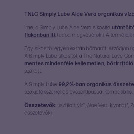
TNLC Simply Lube Aloe Vera organikus vízbá
Íme, a Simply Lube Aloe Vera síkosító
utántölt
flakonban
itt
tudod megvásárolni. A termékek m
Egy síkosító legyen extrán bőrbarát, érződjön ú
A Simply Lube síkosítót a The Natural Love C
mentes mindenféle kellemetlen, bőrirritál
szokott.
A Simply Lube
99,2%-ban organikus összete
szexjátékszerrel és óvszertípussal kompatibilis
Összetevők
: tisztított víz*, Aloe Vera kivo
összetevők)