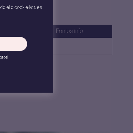
dd el a cookie-kat, és
éret/mennyiség
Fontos infó
00 ml
atót!