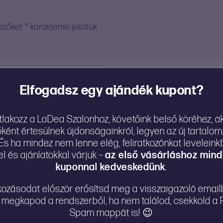
mezőket
*
karakterrel jelöltük
Elfogadsz egy ajándék kupont?
tlakozz a LaDea Szalonhoz, követőink belső köréhez, ak
őként értesülnek újdonságainkról, legyen az új tartalo
s ha mindez nem lenne elég, feliratkozónkat levelein
 és ajánlatokkal várjuk –
az első vásárláshoz mind
kuponnal kedveskedünk
.
atkozásodat először erősítsd meg a visszaigazoló emai
 megkapod a rendszerből, ha nem találod, csekkold a
Spam mappát is! 😉
 mentése a böngészőben a következő hozzászólásomhoz.