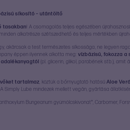
zisú síkosító – utántöltő
ő tasakban
! A csomagolás teljes egészében újrahasznosít
inden alkatrésze szétszedhető és teljes mértékben újrah
gy, akárcsak a test természetes síkossága, ne legyen raga
ompany éppen ilyennek alkotta meg:
vízbázisú, fokozza a 
ó adalékanyagtól
(pl. glicerin, glikol, parabének stb.), ami
vőket tartalmaz
, köztük a bőrnyugtató hatású
Aloe Ver
. A Simply Lube mindezek mellett vegán, gyártása állatkísé
nat*, Zanthoxylum Bungeanum gyümölcskivonat*, Carbomer, Fo