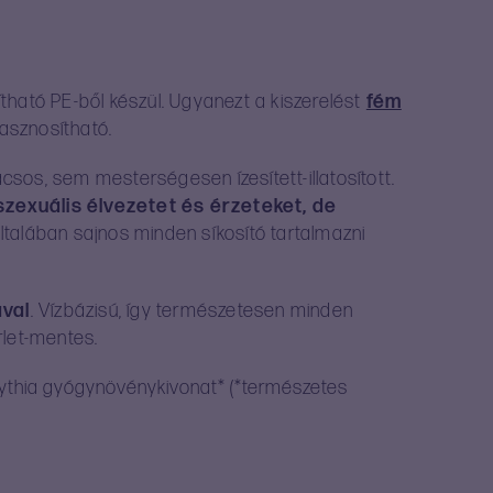
ható PE-ből készül. Ugyanezt a kiszerelést
fém
asznosítható.
csos, sem mesterségesen ízesített-illatosított.
szexuális élvezetet és érzeteket, de
t általában sajnos minden síkosító tartalmazni
ával
. Vízbázisú, így természetesen minden
rlet-mentes.
rsythia gyógynövénykivonat* (*természetes