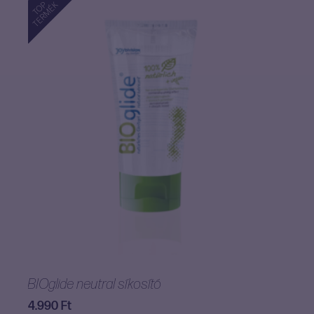
TOP
TERMÉK
BIOglide neutral síkosító
4.990
Ft