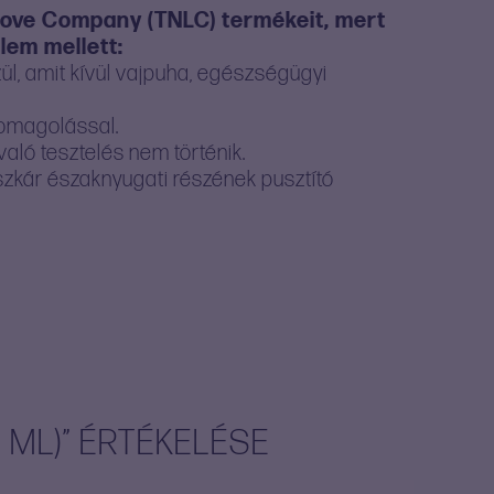
 Love Company (TNLC) termékeit, mert
lem mellett:
l, amit kívül vajpuha, egészségügyi
somagolással.
aló tesztelés nem történik.
zkár északnyugati részének pusztító
 ML)” ÉRTÉKELÉSE