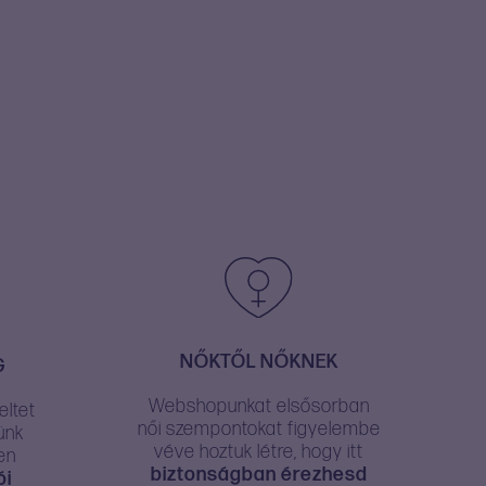
NŐKTŐL NŐKNEK
G
Webshopunkat elsősorban
ltet
női szempontokat figyelembe
ünk
véve hoztuk létre, hogy itt
en
biztonságban érezhesd
ói