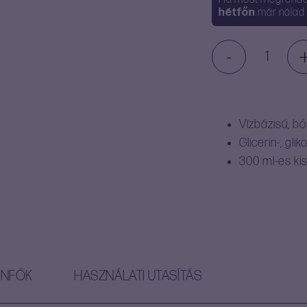
hétfőn
már nálad 
-
TNLC
Simply
Lube
Aloe
Vera
Vízbázisú, b
síkosító
Glicerin-, gli
utántöltő
300
ml-es kis
(300
ml)
mennyisé
INFÓK
HASZNÁLATI UTASÍTÁS