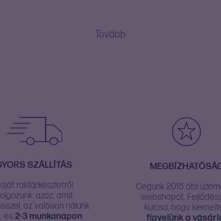
Tovább
GYORS SZÁLLÍTÁS
MEGBÍZHATÓSÁ
aját raktárkészletről
Cégünk 2015 óta üzeme
olgozunk: azaz, amit
webshopot. Fejlődés
szel, az valósan nálunk
kulcsa, hogy kiemelt
, és
2-3 munkanapon
figyelünk a vásárl