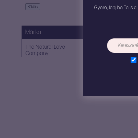
Gyere, lépj be Te is 
Márka
Anyag
The Natural Love
Company