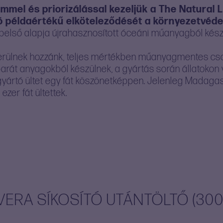
emmel és priorizálással kezeljük a The Natural
ó példaértékű elköteleződését a környezetvéde
első alapja újrahasznosított óceáni műanyagból készü
kerülnek hozzánk, teljes mértékben műanyagmentes c
arát anyagokból készülnek, a gyártás során állatokon v
yártó ültet egy fát köszönetképpen. Jelenleg Madagas
ezer fát ültettek.
VERA SÍKOSÍTÓ UTÁNTÖLTŐ (300