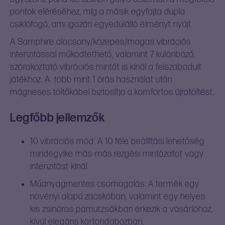
pontok eléréséhez, míg a másik egyfajta dupla
csiklófogó, ami igazán egyedülálló élményt nyújt.
A Samphire alacsony/közepes/magas vibrációs
intenzitással működtethető, valamint 7 különböző,
szórakoztató vibrációs mintát is kínál a felszabadult
játékhoz. A több mint 1 órás használat után
mágneses töltőkábel biztosítja a komfortos újratöltést.
Legfőbb jellemzők
10 vibrációs mód: A 10 féle beállítási lehetőség
mindegyike más-más rezgési mintázatot vagy
intenzitást kínál.
Műanyagmentes csomagolás: A termék egy
növényi alapú zacskóban, valamint egy helyes
kis zsinóros pamutzsákban érkezik a vásárlóhoz,
kívül elegáns kartondobozban.