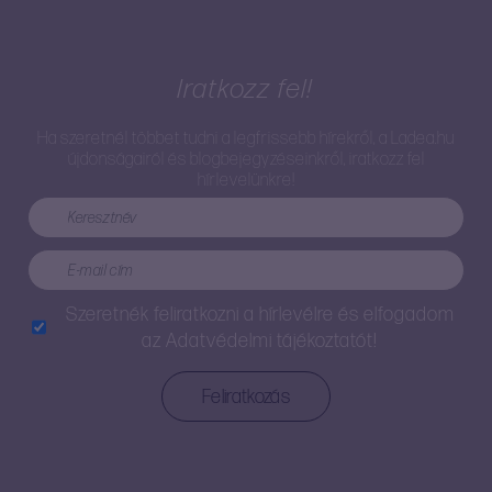
Iratkozz fel!
Ha szeretnél többet tudni a legfrissebb hírekről, a Ladea.hu
újdonságairól és blogbejegyzéseinkről, iratkozz fel
hírlevelünkre!
Szeretnék feliratkozni a hírlevélre és elfogadom
az
Adatvédelmi tájékoztatót!