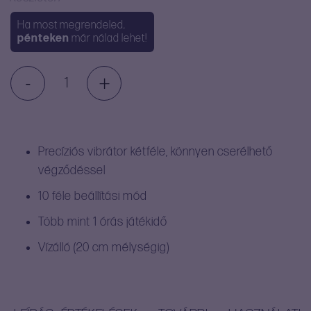
Ha most megrendeled,
pénteken
már nálad lehet!
-
+
TNLC
Samphire
mennyiség
Precíziós vibrátor kétféle, könnyen cserélhető
végződéssel
10 féle beállítási mód
Több mint 1 órás játékidő
Vízálló (20 cm mélységig)