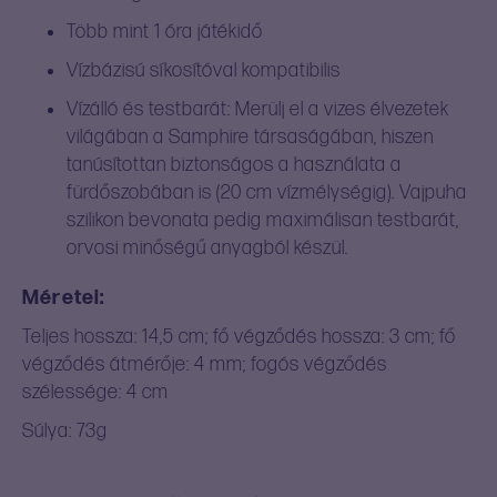
Több mint 1 óra játékidő
Vízbázisú síkosítóval kompatibilis
Vízálló és testbarát: Merülj el a vizes élvezetek
világában a Samphire társaságában, hiszen
tanúsítottan biztonságos a használata a
fürdőszobában is (20 cm vízmélységig). Vajpuha
szilikon bevonata pedig maximálisan testbarát,
orvosi minőségű anyagból készül.
Méretei:
Teljes hossza: 14,5 cm; fő végződés hossza: 3 cm; fő
végződés átmérője: 4 mm; fogós végződés
szélessége: 4 cm
Súlya: 73g