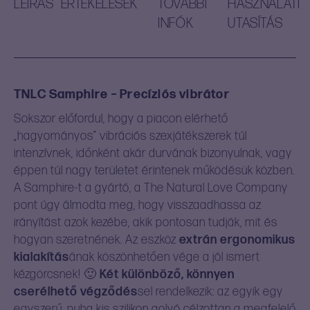
LEÍRÁS
ÉRTÉKELÉSEK
TOVÁBBI
HASZNÁLATI
INFÓK
UTASÍTÁS
TNLC
Samphire – Precíziós vibrátor
Sokszor előfordul, hogy a piacon elérhető
„hagyományos” vibrációs szexjátékszerek túl
intenzívnek, időnként akár durvának bizonyulnak, vagy
éppen túl nagy területet érintenek működésük közben.
A Samphire-t a gyártó, a The Natural Love Company
pont úgy álmodta meg, hogy visszaadhassa az
irányítást azok kezébe, akik pontosan tudják, mit és
hogyan szeretnének. Az eszköz
extrán ergonomikus
kialakítás
ának köszönhetően vége a jól ismert
kézgörcsnek! 🙂
Két különböző, könnyen
cserélhető végződés
sel rendelkezik: az egyik egy
egyszerű, puha kis szilikon golyó célzottan a megfelelő