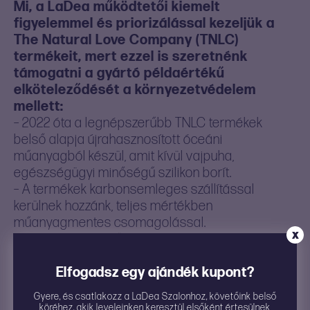
Mi, a LaDea működtetői kiemelt
figyelemmel és priorizálással kezeljük a
The Natural Love Company (TNLC)
termékeit, mert ezzel is szeretnénk
támogatni a gyártó példaértékű
elköteleződését a környezetvédelem
mellett:
– 2022 óta a legnépszerűbb TNLC termékek
belső alapja újrahasznosított óceáni
műanyagból készül, amit kívül vajpuha,
egészségügyi minőségű szilikon borít.
– A termékek karbonsemleges szállítással
kerülnek hozzánk, teljes mértékben
műanyagmentes csomagolással.
X
– A termékek egytől egyig biztonságos, testbarát
anyagokból készülnek, a gyártás során állatokon
való tesztelés nem történik.
Elfogadsz egy ajándék kupont?
– Minden egyes TNLC termék eladásakor a
Gyere, és csatlakozz a LaDea Szalonhoz, követőink belső
gyártó ültet egy fát köszönetképpen. Jelenleg
köréhez, akik leveleinken keresztül elsőként értesülnek