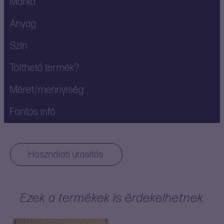
Márka
Anyag
Szín
Tölthető termék?
Méret/mennyiség
Fontos infó
Használati utasítás
Ezek a termékek is érdekelhetnek