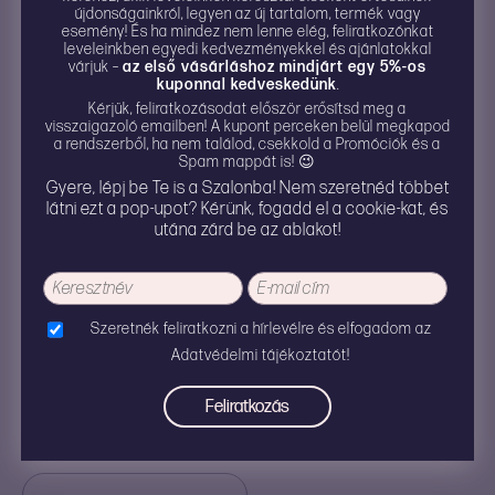
újdonságainkról, legyen az új tartalom, termék vagy
Madagaszkár északnyugati részének pusztító
esemény! És ha mindez nem lenne elég, feliratkozónkat
erdőirtásait pótolják. Eddig már több mint 40 ezer
leveleinkben egyedi kedvezményekkel és ajánlatokkal
várjuk –
az első vásárláshoz mindjárt egy 5%-os
fát ültettek.
kuponnal kedveskedünk
.
Kérjük, feliratkozásodat először erősítsd meg a
visszaigazoló emailben! A kupont perceken belül megkapod
Még nincsenek értékelések.
a rendszerből, ha nem találod, csekkold a Promóciók és a
Spam mappát is! 😉
Gyere, lépj be Te is a Szalonba! Nem szeretnéd többet
látni ezt a pop-upot? Kérünk, fogadd el a cookie-kat, és
utána zárd be az ablakot!
„TNLC SAMPHIRE”
ÉRTÉKELÉSE ELSŐKÉNT
Szeretnék feliratkozni a hírlevélre és elfogadom az
Adatvédelmi tájékoztatót!
Az e-mail címet nem tesszük közzé.
A kötelező
mezőket
*
karakterrel jelöltük
A te értékelésed
*