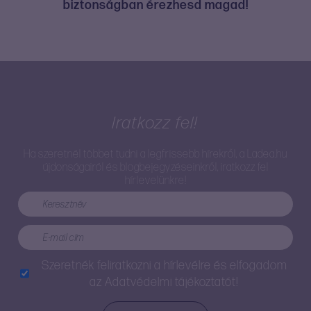
biztonságban érezhesd magad!
Iratkozz fel!
Ha szeretnél többet tudni a legfrissebb hírekről, a Ladea.hu
újdonságairól és blogbejegyzéseinkről, iratkozz fel
hírlevelünkre!
Szeretnék feliratkozni a hírlevélre és elfogadom
az
Adatvédelmi tájékoztatót!