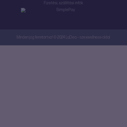
Fizetési, szállítási infók
Minden jog fenntartva! © 2024 LaDea – szexwellness oldal