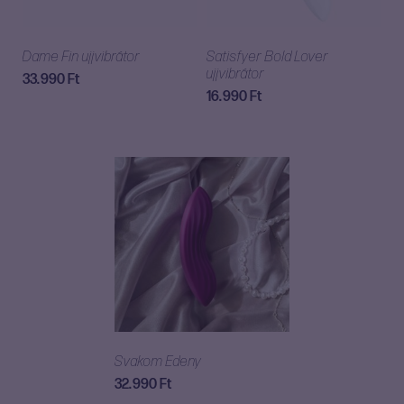
Dame Fin ujjvibrátor
Satisfyer Bold Lover
ujjvibrátor
33.990
Ft
16.990
Ft
Svakom Edeny
32.990
Ft