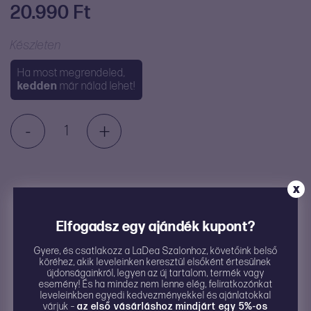
20.990
Ft
Készleten
Ha most megrendeled,
kedden
már nálad lehet!
-
+
Svakom
Echo
2
mennyiség
X
Kompakt ujjvibrátor levehető külső “tokkal”
5 különböző vibrációs mód, 5 intenzitási szint +
Elfogadsz egy ajándék kupont?
melegítő funkció
Gyere, és csatlakozz a LaDea Szalonhoz, követőink belső
Prémium minőségű, testbarát szilikonból
köréhez, akik leveleinken keresztül elsőként értesülnek
újdonságainkról, legyen az új tartalom, termék vagy
Vízálló
esemény! És ha mindez nem lenne elég, feliratkozónkat
leveleinkben egyedi kedvezményekkel és ajánlatokkal
Tölthető (USB kábellel)
várjuk –
az első vásárláshoz mindjárt egy 5%-os