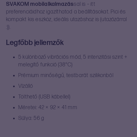
SVAKOM mobilalkalmazás
sal is – itt
preferenciáidhoz igazíthatod a beállításokat. Pici és
kompakt kis eszköz, ideális utazáshoz is (utazózárral
:)).
Legfőbb jellemzők
5 különböző vibrációs mód, 5 intenzitási szint +
melegítő funkció (38°C)
Prémium minőségű, testbarát szilikonból
Vízálló
Tölthető (USB kábellel)
Méretei: 42 × 92 × 41 mm
Súlya: 56 g