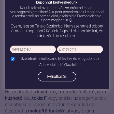
kuponnal kedveskedünk
.
Kérjük, feliratkozásodat először erősítsd meg a
visszaigazoló emailben! A kupont perceken belül megkapod
a rendszerből, ha nem találod, csekkold a Promóciók és a
Spam mappát is! 😉
LEÍRÁS
ÉRTÉKELÉSEK
TOVÁBBI
HASZNÁLATI
Gyere, lépj be Te is a Szalonba! Nem szeretnéd többet
INFÓK
UTASÍTÁS
látni ezt a pop-upot? Kérünk, fogadd el a cookie-kat, és
utána zárd be az ablakot!
Szeretnék feliratkozni a hírlevélre és elfogadom az
Svakom Echo 2 – rugalmas ujjvibrátor
Adatvédelmi tájékoztatót!
Az Echo 2 minden korábbi tapasztalásnál könnyebbé
teszi a dolgod: legyen szó szóló játékról, előjátékról,
vagy akár együttlét során is bevethető.
Használhatod a
levehető, texturált felületű, ujjra
húzható
kis
„tokkal”
vagy anélkül az erogén zónák
stimulálására, valamint tovább fokozhatod az
érzeteket a
melegítő funkció
val vagy akár a