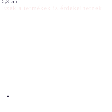
5,3 cm
Ezek a termékek is érdekelhetnek