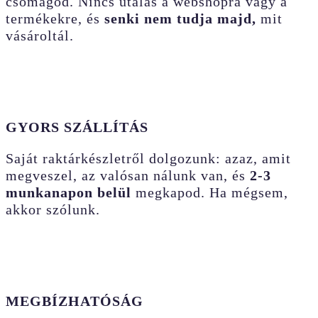
csomagod. Nincs utalás a webshopra vagy a
termékekre, és
senki nem tudja majd,
mit
vásároltál.
GYORS SZÁLLÍTÁS
Saját raktárkészletről dolgozunk: azaz, amit
megveszel, az valósan nálunk van, és
2-3
munkanapon belül
megkapod. Ha mégsem,
akkor szólunk.
MEGBÍZHATÓSÁG