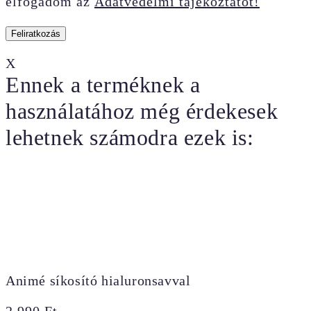
elfogadom az
Adatvédelmi tájékoztatót!
X
Ennek a terméknek a
használatához még érdekesek
lehetnek számodra ezek is:
Animé síkosító hialuronsavval
2.990
Ft