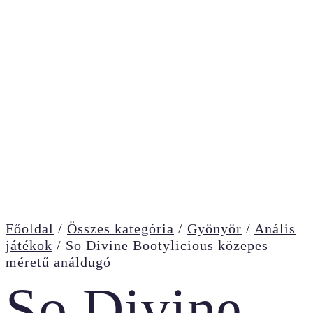
Főoldal
/
Összes kategória
/
Gyönyör
/
Anális
játékok
/
So Divine Bootylicious közepes
méretű análdugó
So Divine