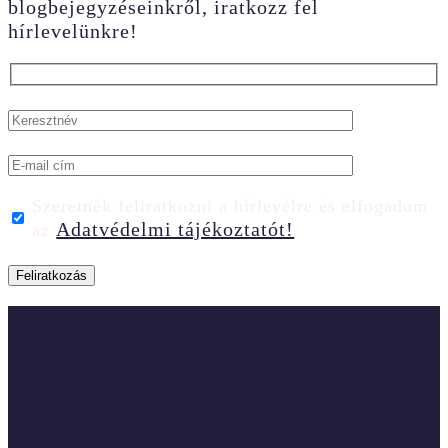
blogbejegyzéseinkről, iratkozz fel
hírlevelünkre!
Szeretnék feliratkozni a hírlevélre és elfogadom
Adatvédelmi tájékoztatót!
az