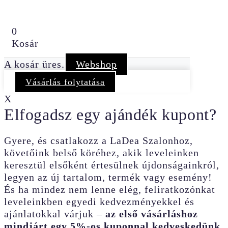
0
Kosár
A kosár üres.
Webshop
Vásárlás folytatása
X
Elfogadsz egy ajándék kupont?
Gyere, és csatlakozz a LaDea Szalonhoz,
követőink belső köréhez, akik leveleinken
keresztül elsőként értesülnek újdonságainkról,
legyen az új tartalom, termék vagy esemény!
És ha mindez nem lenne elég, feliratkozónkat
leveleinkben egyedi kedvezményekkel és
ajánlatokkal várjuk –
az első vásárláshoz
mindjárt egy 5%-os kuponnal kedveskedünk
.