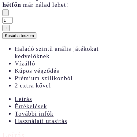
hétfőn
már nálad lehet!
-
So
Divine
+
Bootylicious
Kosárba teszem
közepes
méretű
Haladó szintű anális játékokat
análdugó
kedvelőknek
mennyiség
Vízálló
Kúpos végződés
Prémium szilikonból
2 extra kővel
Leírás
Értékelések
További infók
Használati utasítás
Leírás