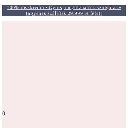
100% diszkréció • Gyors, megbízható kiszolgálás •
Ingyenes szállítás 29.999 Ft felett
0