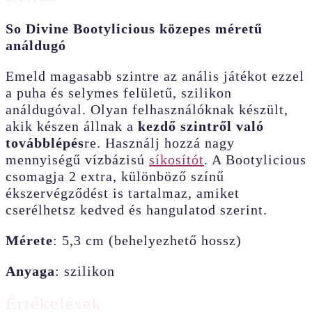
So Divine Bootylicious közepes méretű
análdugó
Emeld magasabb szintre az anális játékot ezzel
a puha és selymes felületű, szilikon
análdugóval. Olyan felhasználóknak készült,
akik készen állnak a
kezdő szintről való
továbblépés
re. Használj hozzá nagy
mennyiségű vízbázisú
síkosítót
. A Bootylicious
csomagja 2 extra, különböző színű
ékszervégződést is tartalmaz, amiket
cserélhetsz kedved és hangulatod szerint.
Mérete
: 5,3 cm (behelyezhető hossz)
Anyaga
: szilikon
Értékelések