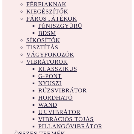
FÉRFIAKNAK
KIEGÉSZÍTŐK
PÁROS JÁTÉKOK
PÉNISZGYŰRŰ
BDSM
SÍKOSÍTÓK
TISZTÍTÁS
VÁGYFOKOZÓK
VIBRÁTOROK
KLASSZIKUS
G-PONT
NYUSZI
RÚZSVIBRÁTOR
HORDHATÓ
WAND
UJJVIBRÁTOR
VIBRÁCIÓS TOJÁS
PILLANGÓVIBRÁTOR
ÖSSZES TERMÉK