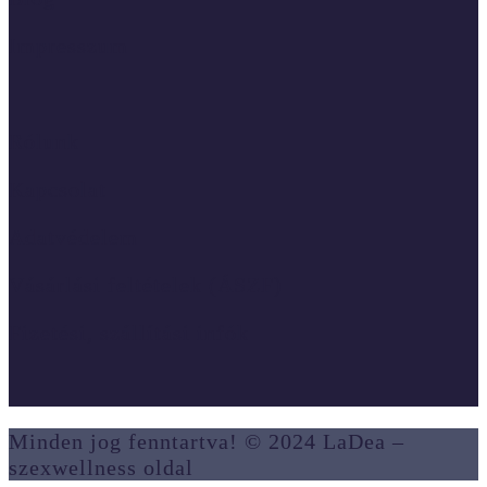
Impresszum
Rólunk
Kapcsolat
Adatvédelem
Vásárlási feltételek (ÁSZF)
Fizetési, szállítási infók
Minden jog fenntartva! © 2024 LaDea –
szexwellness oldal