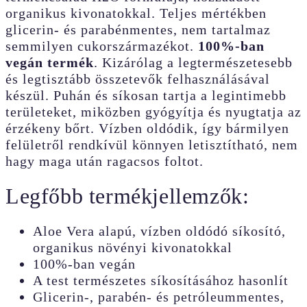
organikus kivonatokkal. Teljes mértékben
glicerin- és parabénmentes, nem tartalmaz
semmilyen cukorszármazékot.
100%-ban
vegán termék
. Kizárólag a legtermészetesebb
és legtisztább összetevők felhasználásával
készül. Puhán és síkosan tartja a legintimebb
területeket, miközben gyógyítja és nyugtatja az
érzékeny bőrt. Vízben oldódik, így bármilyen
felületről rendkívül könnyen letisztítható, nem
hagy maga után ragacsos foltot.
Legfőbb termékjellemzők:
Aloe Vera alapú, vízben oldódó síkosító,
organikus növényi kivonatokkal
100%-ban vegán
A test természetes síkosításához hasonlít
Glicerin-, parabén- és petróleummentes,