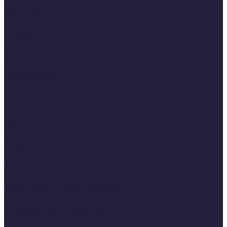
Wellness
Egészség
Blog
Impresszum
Rólunk
Kapcsolat
Adatvédelem
Vásárlási feltételek (ÁSZF)
Fizetési, szállítási infók