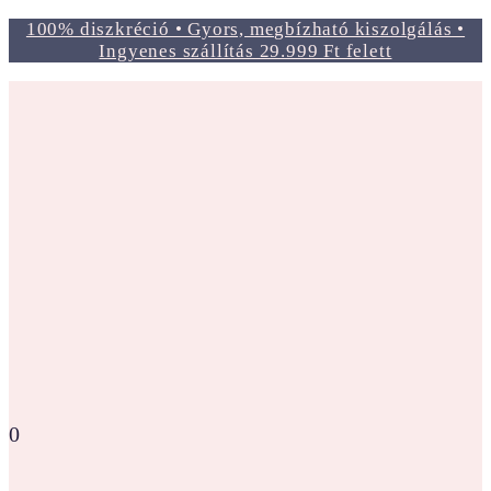
100% diszkréció • Gyors, megbízható kiszolgálás •
Ingyenes szállítás 29.999 Ft felett
0