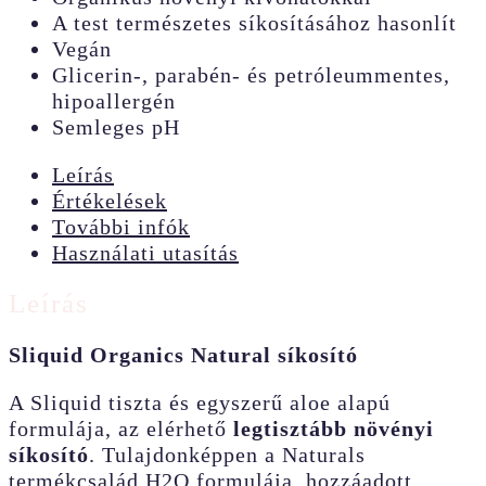
A test természetes síkosításához hasonlít
Vegán
Glicerin-, parabén- és petróleummentes,
hipoallergén
Semleges pH
Leírás
Értékelések
További infók
Használati utasítás
Leírás
Sliquid Organics Natural síkosító
A Sliquid tiszta és egyszerű aloe alapú
formulája, az elérhető
legtisztább növényi
síkosító
. Tulajdonképpen a Naturals
termékcsalád H2O formulája, hozzáadott