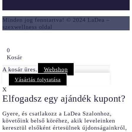
Minden jog fenntartva! © 2024 LaDea –
szexwellness oldal
0
Kosár
A kosár üres.
Webshop
Vásárlás folytatása
X
Elfogadsz egy ajándék kupont?
Gyere, és csatlakozz a LaDea Szalonhoz,
követőink belső köréhez, akik leveleinken
keresztül elsőként értesülnek újdonságainkról,