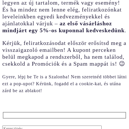
legyen az új tartalom, termék vagy esemény!
És ha mindez nem lenne elég, feliratkozónkat
leveleinkben egyedi kedvezményekkel és
ajánlatokkal várjuk –
az első vásárláshoz
mindjárt egy 5%-os kuponnal kedveskedünk
.
Kérjük, feliratkozásodat először erősítsd meg a
visszaigazoló emailben! A kupont perceken
belül megkapod a rendszerből, ha nem találod,
csekkold a Promóciók és a Spam mappát is! 😉
Gyere, lépj be Te is a Szalonba! Nem szeretnéd többet látni
ezt a pop-upot? Kérünk, fogadd el a cookie-kat, és utána
zárd be az ablakot!