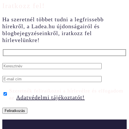
Iratkozz fel!
Ha szeretnél többet tudni a legfrissebb
hírekről, a Ladea.hu újdonságairól és
blogbejegyzéseinkről, iratkozz fel
hírlevelünkre!
Szeretnék feliratkozni a hírlevélre és elfogadom
Adatvédelmi tájékoztatót!
az