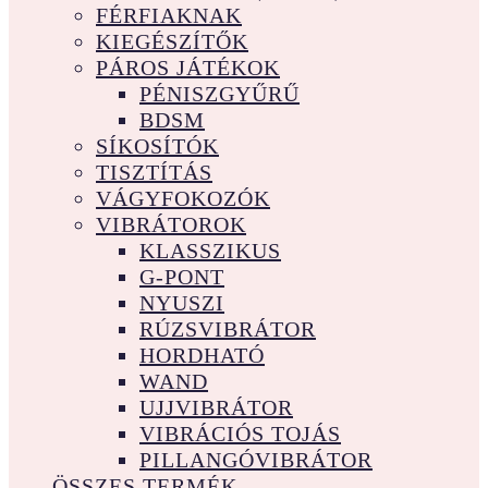
FÉRFIAKNAK
KIEGÉSZÍTŐK
PÁROS JÁTÉKOK
PÉNISZGYŰRŰ
BDSM
SÍKOSÍTÓK
TISZTÍTÁS
VÁGYFOKOZÓK
VIBRÁTOROK
KLASSZIKUS
G-PONT
NYUSZI
RÚZSVIBRÁTOR
HORDHATÓ
WAND
UJJVIBRÁTOR
VIBRÁCIÓS TOJÁS
PILLANGÓVIBRÁTOR
ÖSSZES TERMÉK