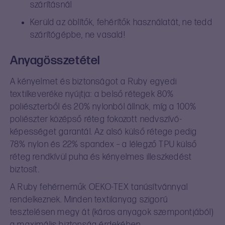
szárításnál
Kerüld az öblítők, fehérítők használatát, ne tedd
szárítógépbe, ne vasald!
Anyagösszetétel
A kényelmet és biztonságot a Ruby egyedi
textilkeveréke nyújtja: a belső rétegek 80%
poliészterből és 20% nylonból állnak, míg a 100%
poliészter középső réteg fokozott nedvszívó-
képességet garantál. Az alsó külső rétege pedig
78% nylon és 22% spandex – a lélegző TPU külső
réteg rendkívül puha és kényelmes illeszkedést
biztosít.
A Ruby fehérneműk OEKO-TEX tanúsítvánnyal
rendelkeznek. Minden textilanyag szigorú
tesztelésen megy át (káros anyagok szempontjából)
a maximális biztonság érdekében.