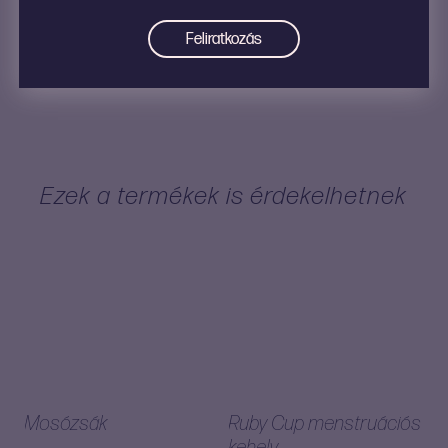
L méret
,
M méret
,
S méret
,
XL
Méretválasztó
méret
Ezek a termékek is érdekelhetnek
Mosózsák
Ruby Cup menstruációs