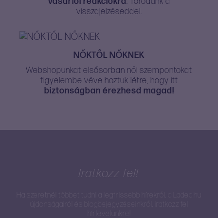
vásárlói reakciókra
. Törődünk a
visszajelzéseddel.
NŐKTŐL NŐKNEK
Webshopunkat elsősorban női szempontokat
figyelembe véve hoztuk létre, hogy itt
biztonságban érezhesd magad!
Iratkozz fel!
Ha szeretnél többet tudni a legfrissebb hírekről, a Ladea.hu
újdonságairól és blogbejegyzéseinkről, iratkozz fel
hírlevelünkre!