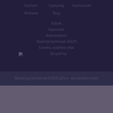
Gyönyör
Egészség
Impresszum
Wellness
Blog
Rólunk
Kapcsolat
Adatvédelem
Vásárlási feltételek (ÁSZF)
Fizetési, szállítási infók
Minden jog fenntartva! © 2024 LaDea – szexwellness oldal