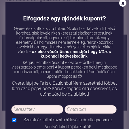
X
hozzászólásomhoz.
Elfogadsz egy ajándék kupont?
Gyere, és csatlakozz a LaDea Szalonhoz, követőink belső
köréhez, akik leveleinken keresztül elsőként értesülnek
újdonságainkról, legyen az új tartalom, termék vagy
Márka
esemény! És ha mindez nem lenne elég, feliratkozónkat
leveleinkben egyedi kedvezményekkel és ajánlatokkal
várjuk –
az első vásárláshoz mindjárt egy 5%-os
Anyag
kuponnal kedveskedünk
.
Kérjük, feliratkozásodat először erősítsd meg a
Szín
visszaigazoló emailben! A kupont perceken belül megkapod
a rendszerből, ha nem találod, csekkold a Promóciók és a
Spam mappát is! 😉
Tölthető termék?
Gyere, lépj be Te is a Szalonba! Nem szeretnéd többet
látni ezt a pop-upot? Kérünk, fogadd el a cookie-kat, és
Méret/mennyiség
utána zárd be az ablakot!
Fontos infó
Szeretnék feliratkozni a hírlevélre és elfogadom az
További információk
Adatvédelmi tájékoztatót!