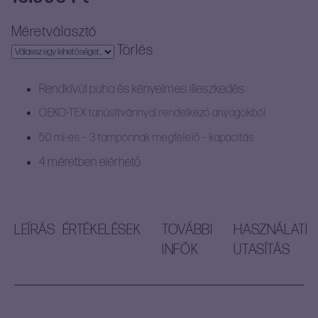
Méretválasztó
FÉRFIAKNAK
KIEGÉSZÍTŐK
Törlés
SÍKOSÍTÓK
TISZTÍTÁS
Rendkívül puha és kényelmes illeszkedés
OEKO-TEX tanúsítvánnyal rendelkező anyagokból
VÁGYFOKOZÓK
50 ml-es – 3 tamponnak megfelelő – kapacitás
4 méretben elérhető
LEÍRÁS
ÉRTÉKELÉSEK
TOVÁBBI
HASZNÁLATI
INFÓK
UTASÍTÁS