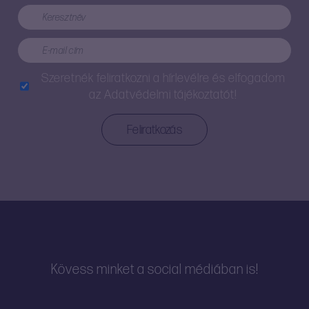
Szeretnék feliratkozni a hírlevélre és elfogadom
az
Adatvédelmi tájékoztatót!
Kövess minket a social médiában is!