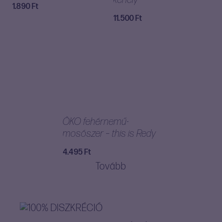
kehely
1.890
Ft
11.500
Ft
ÖKO fehérnemű-
mosószer – this is Redy
4.495
Ft
Tovább