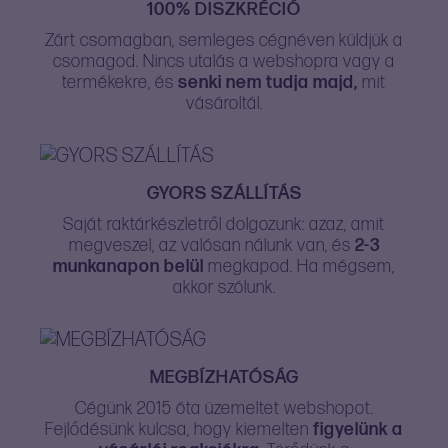
100% DISZKRÉCIÓ
Zárt csomagban, semleges cégnéven küldjük a
csomagod. Nincs utalás a webshopra vagy a
termékekre, és
senki nem tudja majd,
mit
vásároltál.
GYORS SZÁLLÍTÁS
Saját raktárkészletről dolgozunk: azaz, amit
megveszel, az valósan nálunk van, és
2-3
munkanapon belül
megkapod. Ha mégsem,
akkor szólunk.
MEGBÍZHATÓSÁG
Cégünk 2015 óta üzemeltet webshopot.
Fejlődésünk kulcsa, hogy kiemelten
figyelünk a