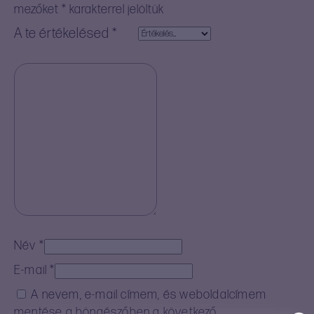
mezőket
*
karakterrel jelöltük
A te értékelésed
*
Név
*
E-mail
*
A nevem, e-mail címem, és weboldalcímem
mentése a böngészőben a következő