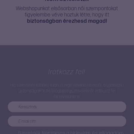
Webshopunkat elsősorban női szempontokat
figyelembe véve hoztuk létre, hogy itt
biztonságban érezhesd magad!
Iratkozz fel!
Ha szeretnél többet tudni a legfrissebb hírekről, a Ladea.hu
újdonságairól és blogbejegyzéseinkről, iratkozz fel
hírlevelünkre!
Szeretnék feliratkozni a hírlevélre és elfogadom