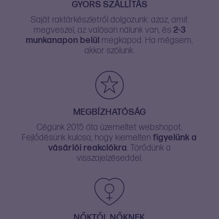
GYORS SZÁLLÍTÁS
Saját raktárkészletről dolgozunk: azaz, amit
megveszel, az valósan nálunk van, és
2-3
munkanapon belül
megkapod. Ha mégsem,
akkor szólunk.
MEGBÍZHATÓSÁG
Cégünk 2015 óta üzemeltet webshopot.
Fejlődésünk kulcsa, hogy kiemelten
figyelünk a
vásárlói reakciókra
. Törődünk a
visszajelzéseddel.
NŐKTŐL NŐKNEK