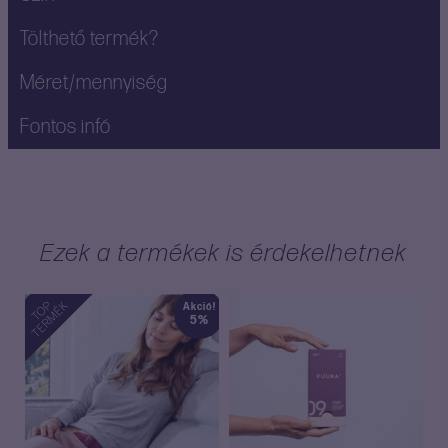
Tölthető termék?
Méret/mennyiség
Fontos infó
Ezek a termékek is érdekelhetnek
TOP
TERMÉK
Akció!
5%