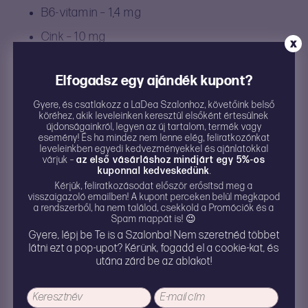
B6‑vitamin – 1,4 mg
Cink – 10 mg
X
PEA (palmitoil‑etanolamid) – 350 mg
Elfogadsz egy ajándék kupont?
Omega‑3 zsírsavak – 1000 mg (500 mg EPA /
250 mg DHA)
Gyere, és csatlakozz a LaDea Szalonhoz, követőink belső
köréhez, akik leveleinken keresztül elsőként értesülnek
újdonságainkról, legyen az új tartalom, termék vagy
Figyelmeztetés
: Az étrend-kiegészítők fogyasztása
esemény! És ha mindez nem lenne elég, feliratkozónkat
leveleinkben egyedi kedvezményekkel és ajánlatokkal
nem helyettesíti a változatos, kiegyensúlyozott,
várjuk –
az első vásárláshoz mindjárt egy 5%-os
vegyes étrendet és az egészséges életmódot. A
kuponnal kedveskedünk
.
napi ajánlott mennyiséget ne lépd túl! Ne szedd a
Kérjük, feliratkozásodat először erősítsd meg a
visszaigazoló emailben! A kupont perceken belül megkapod
készítményt, ha az összetevők bármelyikére
a rendszerből, ha nem találod, csekkold a Promóciók és a
érzékeny, allergiás vagy!
Halat, rákfélét, mogyorót
Spam mappát is! 😉
Gyere, lépj be Te is a Szalonba! Nem szeretnéd többet
és dióféléket is feldolgozó üzemben készül.
látni ezt a pop-upot? Kérünk, fogadd el a cookie-kat, és
Gyermekektől elzárva tartandó!
utána zárd be az ablakot!
Még nincsenek értékelések.