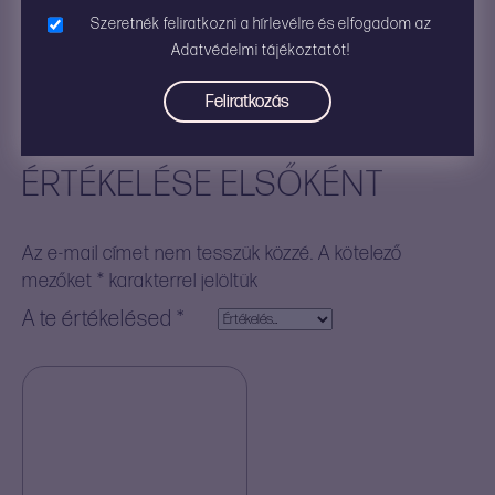
Szeretnék feliratkozni a hírlevélre és elfogadom az
Adatvédelmi tájékoztatót!
„PUURA EASY – FÁJDALMAS
MENSTRUÁCIÓ ESETÉN”
ÉRTÉKELÉSE ELSŐKÉNT
Az e-mail címet nem tesszük közzé.
A kötelező
mezőket
*
karakterrel jelöltük
A te értékelésed
*