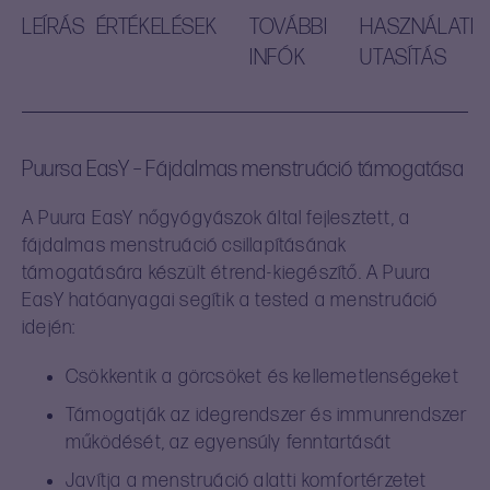
LEÍRÁS
ÉRTÉKELÉSEK
TOVÁBBI
HASZNÁLATI
INFÓK
UTASÍTÁS
Puursa EasY – Fájdalmas menstruáció támogatása
A Puura EasY nőgyógyászok által fejlesztett, a
fájdalmas menstruáció csillapításának
támogatására készült étrend-kiegészítő. A Puura
EasY hatóanyagai segítik a tested a menstruáció
idején:
Csökkentik a görcsöket és kellemetlenségeket
Támogatják az idegrendszer és immunrendszer
működését, az egyensúly fenntartását
Javítja a menstruáció alatti komfortérzetet