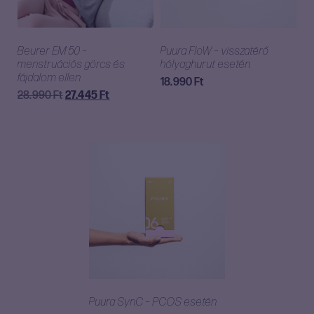
Beurer EM 50 –
Puura FloW – visszatérő
menstruációs görcs és
hólyaghurut esetén
fájdalom ellen
18.990
Ft
Original
Current
28.990
Ft
27.445
Ft
price
price
was:
is:
28.990 Ft.
27.445 Ft.
Puura SynC – PCOS esetén