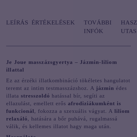
LEÍRÁS
ÉRTÉKELÉSEK
TOVÁBBI
HASZ
INFÓK
UTAS
Je Joue masszázsgyertya – Jázmin-liliom
illattal
Ez az érzéki illatkombináció tökéletes hangulatot
teremt az intim testmasszázshoz. A
jázmin
édes
illata
stresszoldó
hatással bír, segíti az
ellazulást, emellett erős
afrodiziákumként is
funkcionál
, fokozza a szexuális vágyat. A
liliom
relaxáló
, hatására a bőr puhává, rugalmassá
válik, és kellemes illatot hagy maga után.