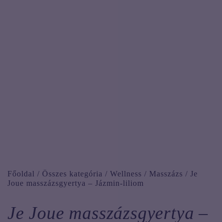
FÉRFIAKNAK
KIEGÉSZÍTŐK
SÍKOSÍTÓK
TISZTÍTÁS
VÁGYFOKOZÓK
Főoldal
/
Összes kategória
/
Wellness
/
Masszázs
/
Je
Joue masszázsgyertya – Jázmin-liliom
Je Joue masszázsgyertya –