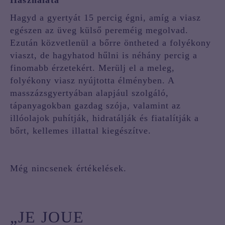
Használata
Hagyd a gyertyát 15 percig égni, amíg a viasz
egészen az üveg külső pereméig megolvad.
Ezután közvetlenül a bőrre öntheted a folyékony
viaszt, de hagyhatod hűlni is néhány percig a
finomabb érzetekért. Merülj el a meleg,
folyékony viasz nyújtotta élményben. A
masszázsgyertyában alapjául szolgáló,
tápanyagokban gazdag szója, valamint az
illóolajok puhítják, hidratálják és fiatalítják a
bőrt, kellemes illattal kiegészítve.
Még nincsenek értékelések.
„JE JOUE