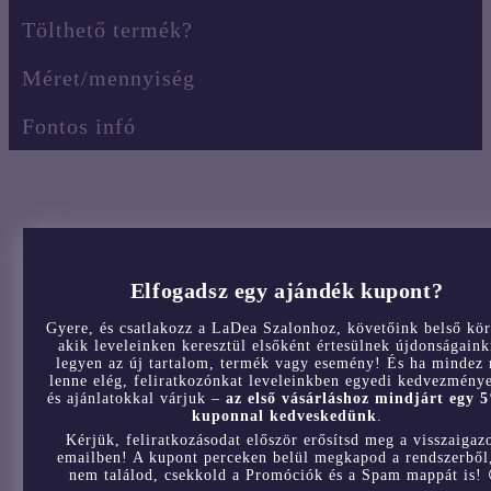
Tölthető termék?
Méret/mennyiség
Fontos infó
Ezek a termékek is érdekelhetnek
Elfogadsz egy ajándék kupont?
Gyere, és csatlakozz a LaDea Szalonhoz, követőink belső kör
akik leveleinken keresztül elsőként értesülnek újdonságaink
legyen az új tartalom, termék vagy esemény! És ha mindez
lenne elég, feliratkozónkat leveleinkben egyedi kedvezmény
és ajánlatokkal várjuk –
az első vásárláshoz mindjárt egy 
kuponnal kedveskedünk
.
Kérjük, feliratkozásodat először erősítsd meg a visszaigaz
emailben! A kupont perceken belül megkapod a rendszerből
nem találod, csekkold a Promóciók és a Spam mappát is! 