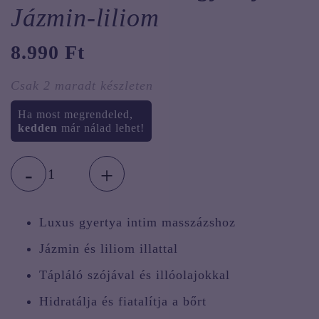
Jázmin-liliom
8.990
Ft
Csak 2 maradt készleten
Ha most megrendeled,
kedden
már nálad lehet!
-
+
Je
Joue
masszázsgyertya
Luxus gyertya intim masszázshoz
-
Jázmin-
Jázmin és liliom illattal
liliom
mennyiség
Tápláló szójával és illóolajokkal
Hidratálja és fiatalítja a bőrt