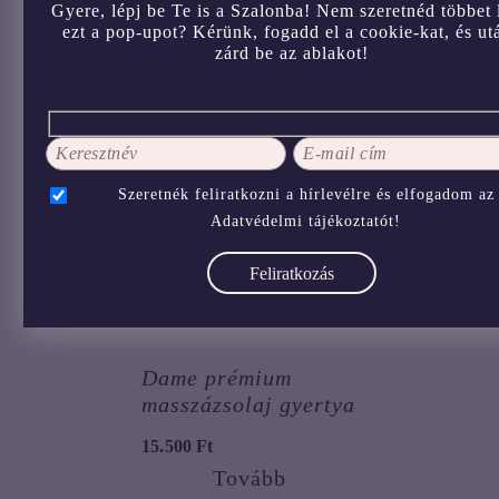
Gyere, lépj be Te is a Szalonba! Nem szeretnéd többet 
Bijoux Indiscrets
Je Joue
ezt a pop-upot? Kérünk, fogadd el a cookie-kat, és ut
Slow Sex
masszázsgyertya –
zárd be az ablakot!
masszázsgyertya
Ylang ylang-
mandarin
7.700
Ft
8.990
Ft
Szeretnék feliratkozni a hírlevélre és elfogadom az
Adatvédelmi tájékoztatót!
Dame prémium
masszázsolaj gyertya
15.500
Ft
Tovább