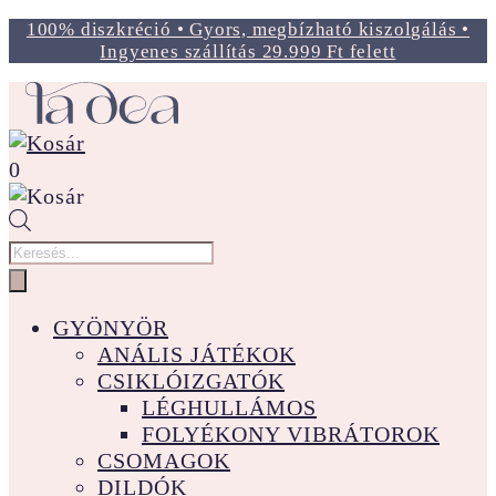
100% diszkréció • Gyors, megbízható kiszolgálás •
Ingyenes szállítás 29.999 Ft felett
0
Products
search
GYÖNYÖR
ANÁLIS JÁTÉKOK
CSIKLÓIZGATÓK
LÉGHULLÁMOS
FOLYÉKONY VIBRÁTOROK
CSOMAGOK
DILDÓK