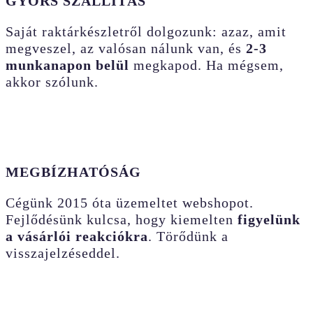
GYORS SZÁLLÍTÁS
Saját raktárkészletről dolgozunk: azaz, amit
megveszel, az valósan nálunk van, és
2-3
munkanapon belül
megkapod. Ha mégsem,
akkor szólunk.
MEGBÍZHATÓSÁG
Cégünk 2015 óta üzemeltet webshopot.
Fejlődésünk kulcsa, hogy kiemelten
figyelünk
a vásárlói reakciókra
. Törődünk a
visszajelzéseddel.