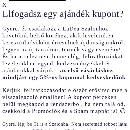
X
Elfogadsz egy ajándék kupont?
Gyere, és csatlakozz a LaDea Szalonhoz,
követőink belső köréhez, akik leveleinken
keresztül elsőként értesülnek újdonságainkról,
legyen az új tartalom, termék vagy esemény!
És ha mindez nem lenne elég, feliratkozónkat
leveleinkben egyedi kedvezményekkel és
ajánlatokkal várjuk –
az első vásárláshoz
mindjárt egy 5%-os kuponnal kedveskedünk
.
Kérjük, feliratkozásodat először erősítsd meg a
visszaigazoló emailben! A kupont perceken
belül megkapod a rendszerből, ha nem találod,
csekkold a Promóciók és a Spam mappát is! 😉
Gyere, lépj be Te is a Szalonba! Nem szeretnéd többet látni