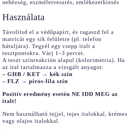
nehézség, eszméletvesztés, emlékezetkiesés
Használata
Távolítsd el a védőpapírt, és ragaszd fel a
matricát egy sík felületre (pl. telefon
hátuljára). Tegyél egy csepp italt a
tesztpontokra. Várj 1–3 percet.
A teszt színreakción alapul (kolorimetria). Ha
az ital tartalmazza a vizsgált anyagot:
– GHB / KET → kék szín
– FLZ → piros-lila szín
Pozitív eredmény esetén NE IDD MEG az
italt!
Nem használható tejjel, tejes italokkal, krémes
vagy olajos italokkal.