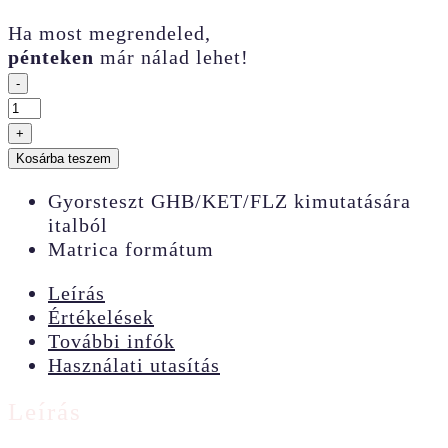
Ha most megrendeled,
pénteken
már nálad lehet!
-
Italellenőrző
matrica
+
mennyiség
Kosárba teszem
Gyorsteszt GHB/KET/FLZ kimutatására
italból
Matrica formátum
Leírás
Értékelések
További infók
Használati utasítás
Leírás