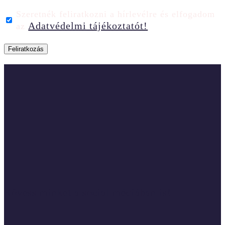
Szeretnék feliratkozni a hírlevélre és elfogadom
Adatvédelmi tájékoztatót!
az
Kövess minket a social médiában is!