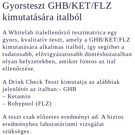
Gyorsteszt GHB/KET/FLZ
kimutatására italból
A Whitelab italellenőrző tesztmatrica egy
gyors, kvalitatív teszt, amely a GHB/KET/FLZ
kimutatására alkalmas italból, így segíthet a
tudatosabb, elővigyázatosabb döntéshozatalban
olyan helyzetekben, amikor fontos az ital
ellenőrzése.
A Drink Check Teszt kimutatja az alábbiak
jelenlétét az italban:- GHB
– Ketamin
– Rohypnol (FLZ)
A teszt csak előzetes eredményt ad. A biztos
eredményhez laboratóriumi vizsgálat
szükséges.