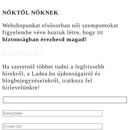
NŐKTŐL NŐKNEK
Webshopunkat elsősorban női szempontokat
figyelembe véve hoztuk létre, hogy itt
biztonságban érezhesd magad!
Iratkozz fel!
Ha szeretnél többet tudni a legfrissebb
hírekről, a Ladea.hu újdonságairól és
blogbejegyzéseinkről, iratkozz fel
hírlevelünkre!