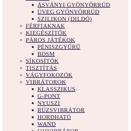
ÁSVÁNYI GYÖNYÖRRÚD
ÜVEG GYÖNYÖRRÚD
SZILIKON (DILDÓ)
FÉRFIAKNAK
KIEGÉSZÍTŐK
PÁROS JÁTÉKOK
PÉNISZGYŰRŰ
BDSM
SÍKOSÍTÓK
TISZTÍTÁS
VÁGYFOKOZÓK
VIBRÁTOROK
KLASSZIKUS
G-PONT
NYUSZI
RÚZSVIBRÁTOR
HORDHATÓ
WAND