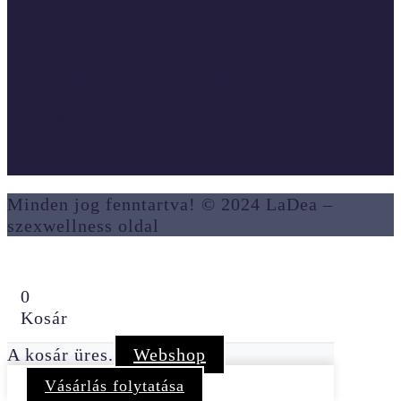
Adatvédelem
Vásárlási feltételek (ÁSZF)
Fizetési, szállítási infók
Minden jog fenntartva! © 2024 LaDea –
szexwellness oldal
0
Kosár
A kosár üres.
Webshop
Vásárlás folytatása