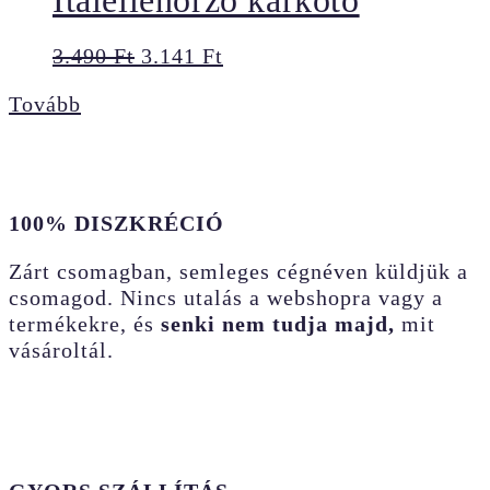
Original
Current
3.490
Ft
3.141
Ft
price
price
Tovább
was:
is:
3.490 Ft.
3.141 Ft.
100% DISZKRÉCIÓ
Zárt csomagban, semleges cégnéven küldjük a
csomagod. Nincs utalás a webshopra vagy a
termékekre, és
senki nem tudja majd,
mit
vásároltál.