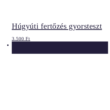
Húgyúti fertőzés gyorsteszt
3.500
Ft
Akció!
10%