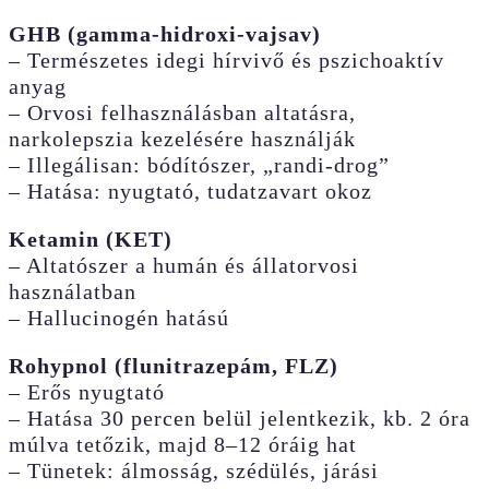
GHB (gamma-hidroxi-vajsav)
– Természetes idegi hírvivő és pszichoaktív
anyag
– Orvosi felhasználásban altatásra,
narkolepszia kezelésére használják
– Illegálisan: bódítószer, „randi-drog”
– Hatása: nyugtató, tudatzavart okoz
Ketamin (KET)
– Altatószer a humán és állatorvosi
használatban
– Hallucinogén hatású
Rohypnol (flunitrazepám, FLZ)
– Erős nyugtató
– Hatása 30 percen belül jelentkezik, kb. 2 óra
múlva tetőzik, majd 8–12 óráig hat
– Tünetek: álmosság, szédülés, járási