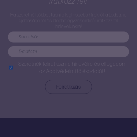
Iratkozz fel!
Ha szeretnél többet tudni a legfrissebb hírekről, a Ladea.hu
újdonságairól és blogbejegyzéseinkről, iratkozz fel
hírlevelünkre!
Szeretnék feliratkozni a hírlevélre és elfogadom
az
Adatvédelmi tájékoztatót!