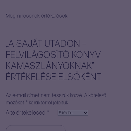
Még nincsenek értékelések.
„A SAJÁT UTADON –
FELVILÁGOSÍTÓ KÖNYV
KAMASZLÁNYOKNAK”
ÉRTÉKELÉSE ELSŐKÉNT
Az e-mail címet nem tesszük közzé.
A kötelező
mezőket
*
karakterrel jelöltük
A te értékelésed
*