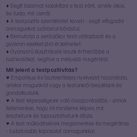
♦ Segít bizalmat kialakítani a test iránt, amely okos,
és tudja, mit csinál.
♦ A testpozitív szemléletet követi – segít elfogadni
önmagunkat szőröstül-bőröstül.
♦ Bemutatja a serdülőkor testi változásait és a
gyakran ezekkel járó érzelmeket.
♦ Gyönyörű illusztrációk teszik érthetőbbé a
tudnivalókat, segítve a mélyebb megértést.
Mit jelent a testpozitivitás?
♥ Empatikus és tiszteletteljes nyelvezet használata,
amikor magunkról vagy a testünkről beszélünk és
gondolkodunk.
♥ A test képességeire való összpontosítás – annak
felismerése, hogy mi mindenre képes, mit
érezhetünk és tapasztalhatunk általa.
♥ A test működésének megismerése és megértése
– tudatosabb kapcsolat önmagunkkal.