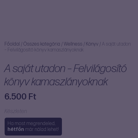
Főoldal
/
Összes kategória
/
Wellness
/
Könyv
/
A saját utadon
– Felvilágosító könyv kamaszlányoknak
A saját utadon – Felvilágosító
könyv kamaszlányoknak
6.500
Ft
Készleten
Ha most megrendeled,
hétfőn
már nálad lehet!