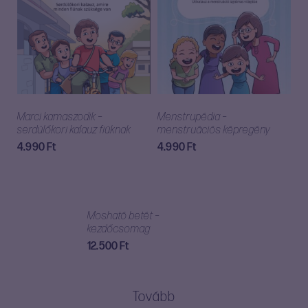
Marci kamaszodik –
Menstrupédia –
serdülőkori kalauz fiúknak
menstruációs képregény
4.990
Ft
4.990
Ft
Mosható betét –
kezdőcsomag
12.500
Ft
Tovább