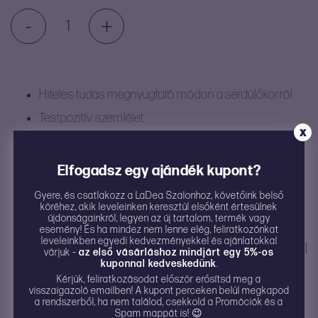
-
+
A
saját
utadon
–
Felvilágosító
Hiteles tudás megnyugtató módon a serdülőkorról
könyv
Testpozitív szemlélet
kamaszlányoknak
X
A serdülőkor testi változásai és az ezzel járó érzelmek
mennyiség
bemutatása
Elfogadsz egy ajándék kupont?
Gyönyörű illusztrációkkal
Gyere, és csatlakozz a LaDea Szalonhoz, követőink belső
köréhez, akik leveleinken keresztül elsőként értesülnek
újdonságainkról, legyen az új tartalom, termék vagy
esemény! És ha mindez nem lenne elég, feliratkozónkat
leveleinkben egyedi kedvezményekkel és ajánlatokkal
LEÍRÁS
ÉRTÉKELÉSEK
TOVÁBBI
HASZNÁLATI
várjuk –
az első vásárláshoz mindjárt egy 5%-os
kuponnal kedveskedünk
.
INFÓK
UTASÍTÁS
Kérjük, feliratkozásodat először erősítsd meg a
visszaigazoló emailben! A kupont perceken belül megkapod
a rendszerből, ha nem találod, csekkold a Promóciók és a
Spam mappát is! 😉