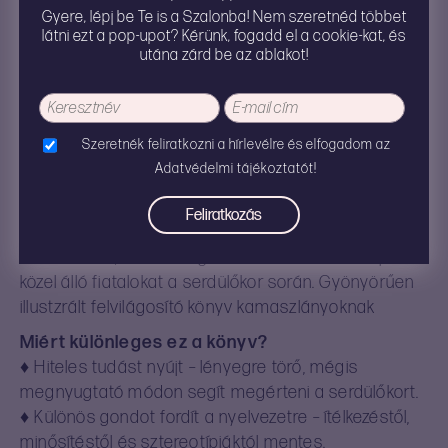
Gyere, lépj be Te is a Szalonba! Nem szeretnéd többet
látni ezt a pop-upot? Kérünk, fogadd el a cookie-kat, és
Lányoknak szóló, gondos szeretettel
utána zárd be az ablakot!
és empátiával
készült könyv a felnőtté válásról
Szeretnék feliratkozni a hírlevélre és elfogadom az
Adatvédelmi tájékoztatót!
Kinek szól ez a könyv?
Gyerekeknek és tinédzsereknek (különösen a 9–14
éves korosztálynak), valamint azoknak a
felnőtteknek, akik támogatni szeretnék a hozzájuk
közel álló fiatalokat a serdülőkor során. Gyönyörűen
illustzrált felvilágosító könyv kamaszlányoknak
Miért különleges ez a könyv?
♦ Hiteles tudást nyújt – lényegre törő, mégis
megnyugtató módon segít megérteni a serdülőkort.
♦ Különös gondot fordít a nyelvezetre – ítélkezéstől,
minősítéstől és sztereotípiáktól mentes.