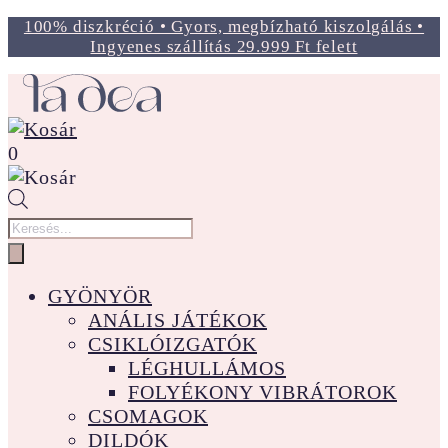
100% diszkréció • Gyors, megbízható kiszolgálás •
Ingyenes szállítás 29.999 Ft felett
0
Products
search
GYÖNYÖR
ANÁLIS JÁTÉKOK
CSIKLÓIZGATÓK
LÉGHULLÁMOS
FOLYÉKONY VIBRÁTOROK
CSOMAGOK
DILDÓK