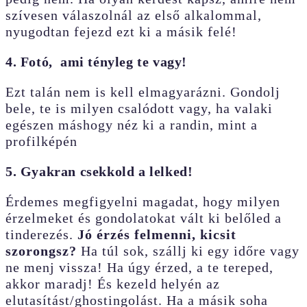
szívesen válaszolnál az első alkalommal,
nyugodtan fejezd ezt ki a másik felé!
4. Fotó, ami tényleg te vagy!
Ezt talán nem is kell elmagyarázni. Gondolj
bele, te is milyen csalódott vagy, ha valaki
egészen máshogy néz ki a randin, mint a
profilképén
5. Gyakran csekkold a lelked!
Érdemes megfigyelni magadat, hogy milyen
érzelmeket és gondolatokat vált ki belőled a
tinderezés.
Jó érzés felmenni, kicsit
szorongsz?
Ha túl sok, szállj ki egy időre vagy
ne menj vissza! Ha úgy érzed, a te tereped,
akkor maradj! És kezeld helyén az
elutasítást/ghostingolást. Ha a másik soha