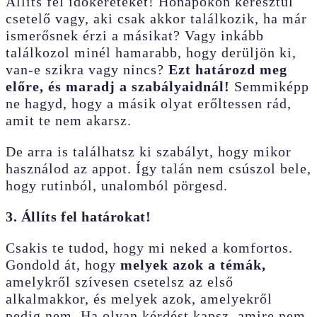
Állíts fel időkereteket! Hónapokon keresztül
csetelő vagy, aki csak akkor találkozik, ha már
ismerősnek érzi a másikat? Vagy inkább
találkozol minél hamarabb, hogy derüljön ki,
van-e szikra vagy nincs?
Ezt határozd meg
előre, és maradj a szabályaidnál!
Semmiképp
ne hagyd, hogy a másik olyat erőltessen rád,
amit te nem akarsz.
De arra is találhatsz ki szabályt, hogy mikor
használod az appot. Így talán nem csúszol bele,
hogy rutinból, unalomból pörgesd.
3. Állíts fel határokat!
Csakis te tudod, hogy mi neked a komfortos.
Gondold át, hogy
melyek azok a témák,
amelykről szívesen csetelsz az első
alkalmakkor, és melyek azok, amelyekről
pedig nem. Ha olyan kérdést kapsz, amire nem