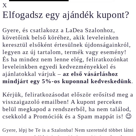
X
Elfogadsz egy ajándék kupont?
Gyere, és csatlakozz a LaDea Szalonhoz,
követőink belső köréhez, akik leveleinken
keresztül elsőként értesülnek újdonságainkról,
legyen az új tartalom, termék vagy esemény!
És ha mindez nem lenne elég, feliratkozónkat
leveleinkben egyedi kedvezményekkel és
ajánlatokkal várjuk –
az első vásárláshoz
mindjárt egy 5%-os kuponnal kedveskedünk
.
Kérjük, feliratkozásodat először erősítsd meg a
visszaigazoló emailben! A kupont perceken
belül megkapod a rendszerből, ha nem találod,
csekkold a Promóciók és a Spam mappát is! 😉
Gyere, lépj be Te is a Szalonba! Nem szeretnéd többet látni