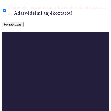
Szeretnék feliratkozni a hírlevélre és elfogadom
Adatvédelmi tájékoztatót!
az
Kövess minket a social médiában is!