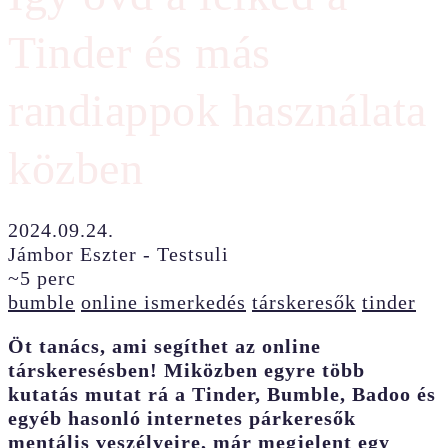
Tinder és más
randiappok használata
közben
2024.09.24.
Jámbor Eszter - Testsuli
~5 perc
bumble
online ismerkedés
társkeresők
tinder
Öt tanács, ami segíthet az online
társkeresésben! Miközben egyre több
kutatás mutat rá a Tinder, Bumble, Badoo és
egyéb hasonló internetes párkeresők
mentális veszélyeire, már megjelent egy