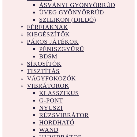
ÁSVÁNYI GYÖNYÖRRÚD
ÜVEG GYÖNYÖRRÚD
SZILIKON (DILDÓ)
FÉRFIAKNAK
KIEGÉSZÍTŐK
PÁROS JÁTÉKOK
PÉNISZGYŰRŰ
BDSM
SÍKOSÍTÓK
TISZTÍTÁS
VÁGYFOKOZÓK
VIBRÁTOROK
KLASSZIKUS
G-PONT
NYUSZI
RÚZSVIBRÁTOR
HORDHATÓ
WAND