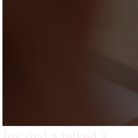
Így óvd a lelked a