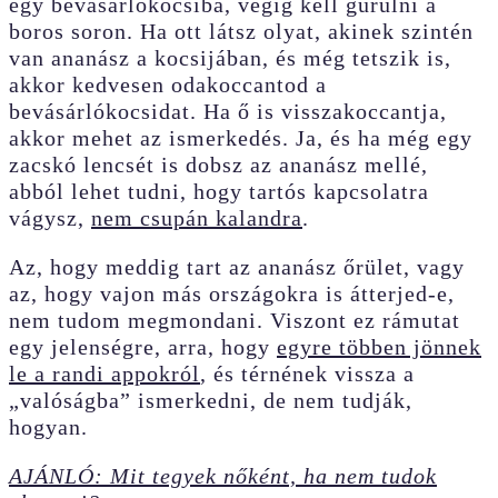
egy bevásárlókocsiba, végig kell gurulni a
boros soron. Ha ott látsz olyat, akinek szintén
van ananász a kocsijában, és még tetszik is,
akkor kedvesen odakoccantod a
bevásárlókocsidat. Ha ő is visszakoccantja,
akkor mehet az ismerkedés. Ja, és ha még egy
zacskó lencsét is dobsz az ananász mellé,
abból lehet tudni, hogy tartós kapcsolatra
vágysz,
nem csupán kalandra
.
Az, hogy meddig tart az ananász őrület, vagy
az, hogy vajon más országokra is átterjed-e,
nem tudom megmondani. Viszont ez rámutat
egy jelenségre, arra, hogy
egyre többen jönnek
le a randi appokról
, és térnének vissza a
„valóságba” ismerkedni, de nem tudják,
hogyan.
AJÁNLÓ: Mit tegyek nőként, ha nem tudok