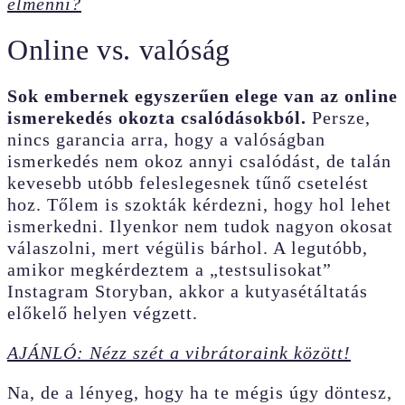
elmenni?
Online vs. valóság
Sok embernek egyszerűen elege van az online
ismerekedés okozta csalódásokból.
Persze,
nincs garancia arra, hogy a valóságban
ismerkedés nem okoz annyi csalódást, de talán
kevesebb utóbb feleslegesnek tűnő csetelést
hoz. Tőlem is szokták kérdezni, hogy hol lehet
ismerkedni. Ilyenkor nem tudok nagyon okosat
válaszolni, mert végülis bárhol. A legutóbb,
amikor megkérdeztem a „testsulisokat”
Instagram Storyban, akkor a kutyasétáltatás
előkelő helyen végzett.
AJÁNLÓ: Nézz szét a vibrátoraink között!
Na, de a lényeg, hogy ha te mégis úgy döntesz,