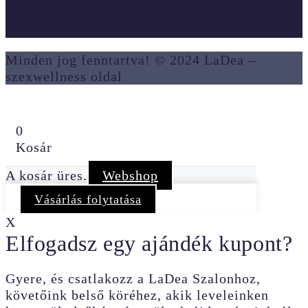
Minden jog fenntartva! © 2024 LaDea –
szexwellness oldal
0
Kosár
A kosár üres.
Webshop
Vásárlás folytatása
X
Elfogadsz egy ajándék kupont?
Gyere, és csatlakozz a LaDea Szalonhoz,
követőink belső köréhez, akik leveleinken