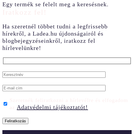
Egy termék se felelt meg a keresésnek.
Iratkozz fel!
Ha szeretnél többet tudni a legfrissebb
hírekről, a Ladea.hu újdonságairól és
blogbejegyzéseinkről, iratkozz fel
hírlevelünkre!
Szeretnék feliratkozni a hírlevélre és elfogadom
Adatvédelmi tájékoztatót!
az