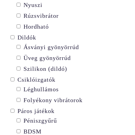
Nyuszi
Rúzsvibrátor
Hordható
Dildók
Ásványi gyönyörrúd
Üveg gyönyörrúd
Szilikon (dildó)
Csiklóizgatók
Léghullámos
Folyékony vibrátorok
Páros játékok
Péniszgyűrű
BDSM