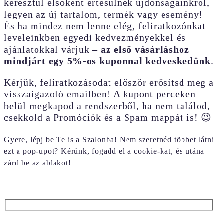
keresztül elsőként értesülnek újdonságainkról,
legyen az új tartalom, termék vagy esemény!
És ha mindez nem lenne elég, feliratkozónkat
leveleinkben egyedi kedvezményekkel és
ajánlatokkal várjuk –
az első vásárláshoz
mindjárt egy 5%-os kuponnal kedveskedünk
.
Kérjük, feliratkozásodat először erősítsd meg a
visszaigazoló emailben! A kupont perceken
belül megkapod a rendszerből, ha nem találod,
csekkold a Promóciók és a Spam mappát is! 😉
Gyere, lépj be Te is a Szalonba! Nem szeretnéd többet látni
ezt a pop-upot? Kérünk, fogadd el a cookie-kat, és utána
zárd be az ablakot!