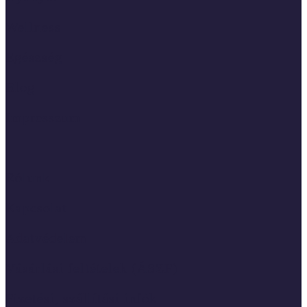
Wellness
Egészség
Blog
Impresszum
Rólunk
Kapcsolat
Adatvédelem
Vásárlási feltételek (ÁSZF)
Fizetési, szállítási infók