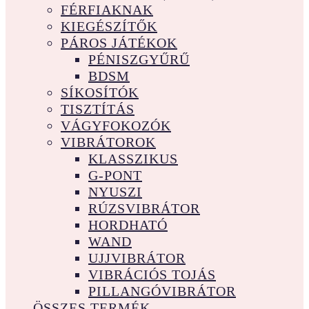
FÉRFIAKNAK
KIEGÉSZÍTŐK
PÁROS JÁTÉKOK
PÉNISZGYŰRŰ
BDSM
SÍKOSÍTÓK
TISZTÍTÁS
VÁGYFOKOZÓK
VIBRÁTOROK
KLASSZIKUS
G-PONT
NYUSZI
RÚZSVIBRÁTOR
HORDHATÓ
WAND
UJJVIBRÁTOR
VIBRÁCIÓS TOJÁS
PILLANGÓVIBRÁTOR
ÖSSZES TERMÉK