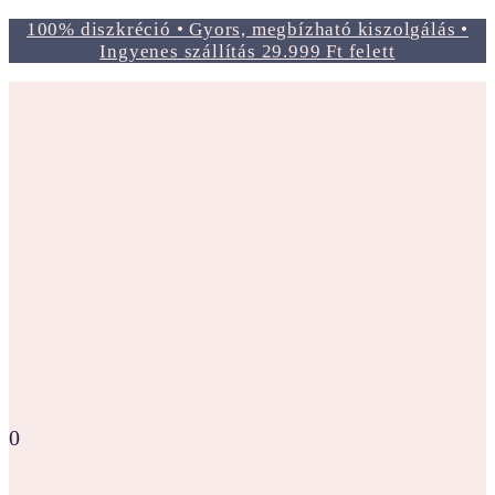
100% diszkréció • Gyors, megbízható kiszolgálás •
Ingyenes szállítás 29.999 Ft felett
0