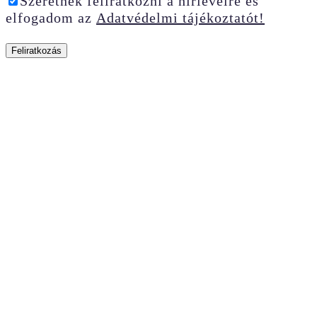
Szeretnék feliratkozni a hírlevélre és
elfogadom az
Adatvédelmi tájékoztatót!