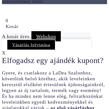
szexwellness oldal
0
Kosár
A kosár üres.
Webshop
Vásárlás folytatása
X
Elfogadsz egy ajándék kupont?
Gyere, és csatlakozz a LaDea Szalonhoz,
követőink belső köréhez, akik leveleinken
keresztül elsőként értesülnek újdonságainkról,
legyen az új tartalom, termék vagy esemény!
És ha mindez nem lenne elég, feliratkozónkat
leveleinkben egyedi kedvezményekkel és
ajánlatokkal várjuk –
az első vásárláshoz