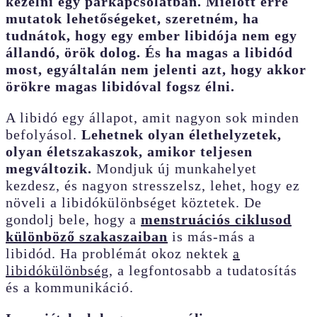
kezelni egy párkapcsolatban. Mielőtt erre
mutatok lehetőségeket, szeretném, ha
tudnátok, hogy egy ember libidója nem egy
állandó, örök dolog. És ha magas a libidód
most, egyáltalán nem jelenti azt, hogy akkor
örökre magas libidóval fogsz élni.
A libidó egy állapot, amit nagyon sok minden
befolyásol.
Lehetnek olyan élethelyzetek,
olyan életszakaszok, amikor teljesen
megváltozik.
Mondjuk új munkahelyet
kezdesz, és nagyon stresszelsz, lehet, hogy ez
növeli a libidókülönbséget köztetek. De
gondolj bele, hogy a
menstruációs ciklusod
különböző szakaszaiban
is más-más a
libidód. Ha problémát okoz nektek
a
libidókülönbség
, a legfontosabb a tudatosítás
és a kommunikáció.