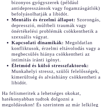
bizonyos gyógyszerek (például
antidepresszánsok vagy fogamzásgátlók)
befolyásolhatják a libidót.
Mentális és érzelmi állapot:
Szorongás,
depresszió, múltbeli traumák vagy
önértékelési problémák csökkenthetik a
szexuális vágyat.
Kapcsolati dinamikák:
Megoldatlan
konfliktusok, érzelmi eltávolodás vagy a
megbecsülés hiánya csökkentheti az
intimitás iránti igényt.
Életmód és külső stresszfaktorok:
Munkahelyi stressz, szülői felelősségek,
kimerültség és alváshiány csökkentheti a
libidót.
Ha felismeritek a lehetséges okokat,
hatékonyabban tudtok dolgozni a
megoldásukon! És szerintem az már lelkileg