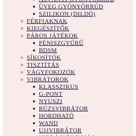
ÜVEG GYÖNYÖRRÚD
SZILIKON (DILDÓ)
FÉRFIAKNAK
KIEGÉSZÍTŐK
PÁROS JÁTÉKOK
PÉNISZGYŰRŰ
BDSM
SÍKOSÍTÓK
TISZTÍTÁS
VÁGYFOKOZÓK
VIBRÁTOROK
KLASSZIKUS
G-PONT
NYUSZI
RÚZSVIBRÁTOR
HORDHATÓ
WAND
UJJVIBRÁTOR