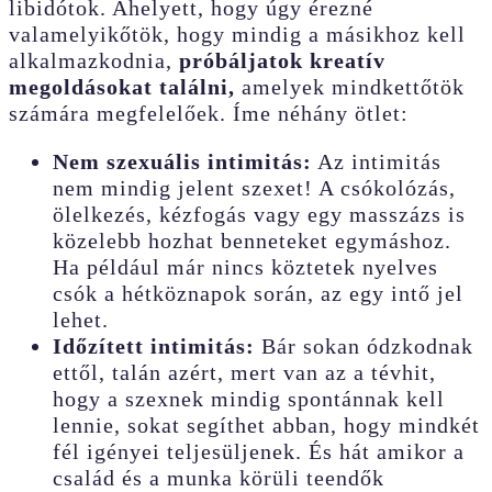
libidótok. Ahelyett, hogy úgy érezné
valamelyikőtök, hogy mindig a másikhoz kell
alkalmazkodnia,
próbáljatok kreatív
megoldásokat találni,
amelyek mindkettőtök
számára megfelelőek. Íme néhány ötlet:
Nem szexuális intimitás:
Az intimitás
nem mindig jelent szexet! A csókolózás,
ölelkezés, kézfogás vagy egy masszázs is
közelebb hozhat benneteket egymáshoz.
Ha például már nincs köztetek nyelves
csók a hétköznapok során, az egy intő jel
lehet.
Időzített intimitás:
Bár sokan ódzkodnak
ettől, talán azért, mert van az a tévhit,
hogy a szexnek mindig spontánnak kell
lennie, sokat segíthet abban, hogy mindkét
fél igényei teljesüljenek. És hát amikor a
család és a munka körüli teendők