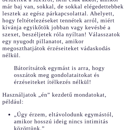
már baj van, sokkal, de sokkal elégedettebbek
lesztek az egész párkapcsolattal. Ahelyett,
hogy feltételezéseket tennétek arról, miért
kívánja egyikőtök jobban vagy kevésbé a
szexet, beszéljetek róla nyíltan! Válasszatok
egy nyugodt pillanatot, amikor
megoszthatjátok érzéseiteket vádaskodás
nélkül.
Bátorítsátok egymást is arra, hogy
osszátok meg gondolataitokat és
érzéseiteket ítélkezés nélkül!
Használjatok „én” kezdetű mondatokat,
például:
„Úgy érzem, eltávolodunk egymástól,
amikor hosszú ideig nincs intimitás
közöttünk.”