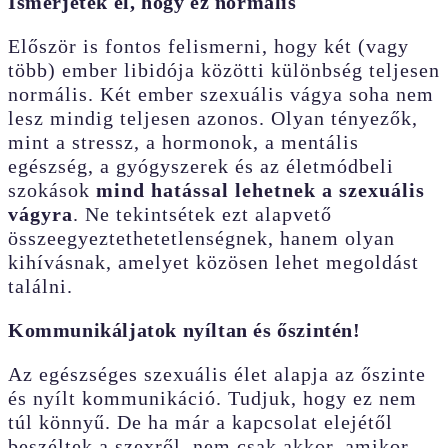
Ismerjétek el, hogy ez normális
Először is fontos felismerni, hogy két (vagy
több) ember libidója közötti különbség teljesen
normális. Két ember szexuális vágya soha nem
lesz mindig teljesen azonos. Olyan tényezők,
mint a stressz, a hormonok, a mentális
egészség, a gyógyszerek és az életmódbeli
szokások
mind hatással lehetnek a szexuális
vágyra
. Ne tekintsétek ezt alapvető
összeegyeztethetetlenségnek, hanem olyan
kihívásnak, amelyet közösen lehet megoldást
találni.
Kommunikáljatok nyíltan és őszintén!
Az egészséges szexuális élet alapja az őszinte
és nyílt kommunikáció. Tudjuk, hogy ez nem
túl könnyű. De ha már a kapcsolat elejétől
beszéltek a szexről, nem csak akkor, amikor