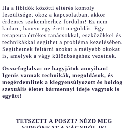
Ha a libidók közötti eltérés komoly
feszültséget okoz a kapcsolatban, akkor
érdemes szakemberhez fordulni! Ez nem
kudarc, hanem egy érett megoldás. Egy
terapeuta értékes tanácsokkal, eszközökkel és
technikákkal segíthet a probléma kezelésében.
Segíthetnek feltárni azokat a mélyebb okokat
is, amelyek a vágy különbségéhez vezetnek.
Összefoglalva: ne hagyjátok annyiban!
Igenis vannak technikák, megoldások, és
megérdemlitek a kiegyensúlyozott és boldog
szexuális életet bármennyi ideje vagytok is
együtt!
TETSZETT A POSZT? NÉZD MEG
VIDEÓNKAT A VÁGYRÓL IS!