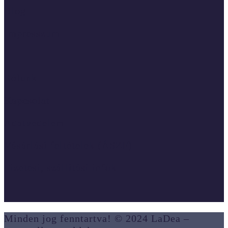
Blog
Impresszum
Rólunk
Kapcsolat
Adatvédelem
Vásárlási feltételek (ÁSZF)
Fizetési, szállítási infók
Minden jog fenntartva! © 2024 LaDea –