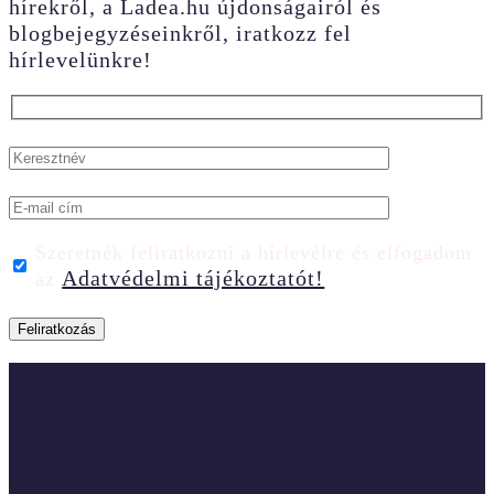
hírekről, a Ladea.hu újdonságairól és
blogbejegyzéseinkről, iratkozz fel
hírlevelünkre!
Szeretnék feliratkozni a hírlevélre és elfogadom
Adatvédelmi tájékoztatót!
az