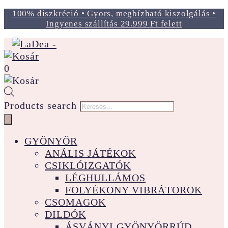
100% diszkréció • Gyors, megbízható kiszolgálás •
Ingyenes szállítás 29.999 Ft felett
0
Products search
GYÖNYÖR
ANÁLIS JÁTÉKOK
CSIKLÓIZGATÓK
LÉGHULLÁMOS
FOLYÉKONY VIBRÁTOROK
CSOMAGOK
DILDÓK
ÁSVÁNYI GYÖNYÖRRÚD