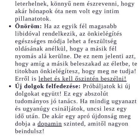
leterhelnek, könnyű nem észrevenni, hogy
akár hónapok óta nem volt egy intim
pillanatotok.
Önöröm:
Ha az egyik fél magasabb
libidóval rendelkezik, az önkielégítés
egészséges módja lehet a feszültség
oldásának anélkül, hogy a másik fél
nyomás alá kerülne. De ez nem jelenti azt,
hogy amíg a másik beleszakad az életbe, te
titokban önkielégítesz, hogy meg ne tudja!
Erről is
lehet és kell őszintén beszélni!
Új dolgok felfedezése:
Próbáljatok ki új
dolgokat együtt! Ez egy abszolút
tudományos jó tanács. Ha mindig ugyanazt
és ugyanúgy csináljátok, uncsi lesz egy
idő után. De akár egy apró újdonság meg
dobja a
dopamin
szinted, amitől nagyon
beindulsz!